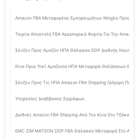
Amazon FBA Μεταφορέας Εμπορευμάτων Ningbo Προς Το Ην
Ταχεία Αποστολή FBA Αεροπορικά Φορτία Για Την Amazon
Σένζεν Προς Αμαζόν ΗΠΑ Θάλασσα DDP Διεθνής Ναυτιλία
Κίνα Προς ftw1 Αμαζονία ΗΠΑ Μεταφορά Θαλάσσιων Εμπο
Σένζεν Προς Τις ΗΠΑ Amazon FBA Shipping Γρήγορη Παρά
Υπηρεσίες Διαβίβασης Εγγράφων
Διεθνές Amazon FBA Shipping Από Την Κίνα Στο Τζάκσον
EMC ZIM MATSON DDP FBA Θάλασσα Μεταφορά Στο Amaz