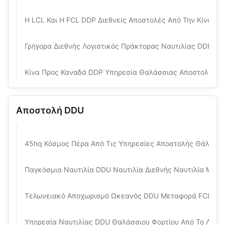
Η LCL Και Η FCL DDP Διεθνείς Αποστολές Από Την Κίνα Στη
Γρήγορα Διεθνής Λογιστικός Πράκτορας Ναυτιλίας DDP Απ
Κίνα Προς Καναδά DDP Υπηρεσία Θαλάσσιας Αποστολής 
Αποστολή DDU
45hq Κόσμος Πέρα Από Τις Υπηρεσίες Αποστολής Θάλασσ
Παγκόσμια Ναυτιλία DDU Ναυτιλία Διεθνής Ναυτιλία Μετ
Τελωνειακό Αποχωρισμό Ωκεανός DDU Μεταφορά FCL LCL Σ
Υπηρεσία Ναυτιλίας DDU Θαλάσσιου Φορτίου Από Το Λιμάνι