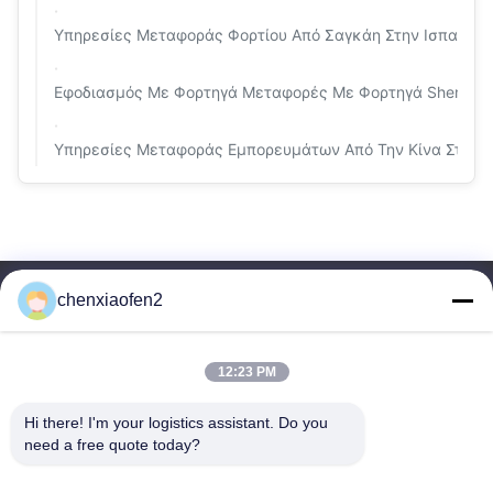
Υπηρεσίες Μεταφοράς Φορτίου Από Σαγκάη Στην Ισπανία Π
Εφοδιασμός Με Φορτηγά Μεταφορές Με Φορτηγά Shenzhen 
Υπηρεσίες Μεταφοράς Εμπορευμάτων Από Την Κίνα Στην Ι
chenxiaofen2
12:23 PM
Hi there! I'm your logistics assistant. Do you 
Γρήγοροι
Επικοινωνήστε μαζί μας
need a free quote today?
Σύνδεσμοι
Ηλεκτρονικό: