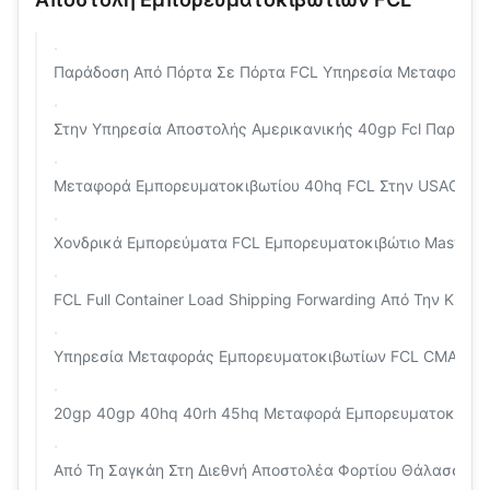
Παράδοση Από Πόρτα Σε Πόρτα FCL Υπηρεσία Μεταφοράς 
Στην Υπηρεσία Αποστολής Αμερικανικής 40gp Fcl Παράδοσ
Μεταφορά Εμπορευματοκιβωτίου 40hq FCL Στην USACANAD
Χονδρικά Εμπορεύματα FCL Εμπορευματοκιβώτιο Maston 
FCL Full Container Load Shipping Forwarding Από Την Κίνα
Υπηρεσία Μεταφοράς Εμπορευματοκιβωτίων FCL CMA COS
20gp 40gp 40hq 40rh 45hq Μεταφορά Εμπορευματοκιβωτί
Από Τη Σαγκάη Στη Διεθνή Αποστολέα Φορτίου Θάλασσας 