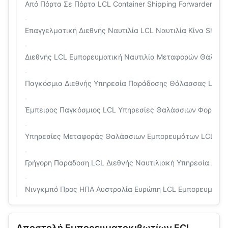
Από Πόρτα Σε Πόρτα LCL Container Shipping Forwarder Sh
Επαγγελματική Διεθνής Ναυτιλία LCL Ναυτιλία Κίνα Shen
Διεθνής LCL Εμπορευματική Ναυτιλία Μεταφορών Θάλασσα
Παγκόσμια Διεθνής Υπηρεσία Παράδοσης Θάλασσας LCL 
Έμπειρος Παγκόσμιος LCL Υπηρεσίες Θαλάσσιων Φορτίων 
Υπηρεσίες Μεταφοράς Θαλάσσιων Εμπορευμάτων LCL Από 
Γρήγορη Παράδοση LCL Διεθνής Ναυτιλιακή Υπηρεσία Από 
Νινγκμπό Προς ΗΠΑ Αυστραλία Ευρώπη LCL Εμπορευματοκ
Αποστολή Εμπορευματοκιβωτίων FCL