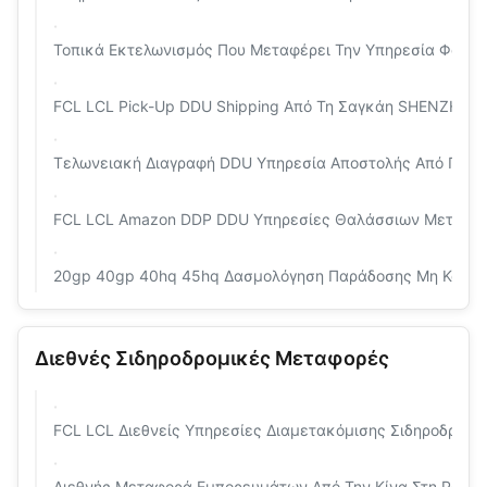
Τοπικά Εκτελωνισμός Που Μεταφέρει Την Υπηρεσία Φορτίο
FCL LCL Pick-Up DDU Shipping Από Τη Σαγκάη SHENZH
Τελωνειακή Διαγραφή DDU Υπηρεσία Αποστολής Από Πόρ
FCL LCL Amazon DDP DDU Υπηρεσίες Θαλάσσιων Μεταφορώ
20gp 40gp 40hq 45hq Δασμολόγηση Παράδοσης Μη Καταβλ
Διεθνές Σιδηροδρομικές Μεταφορές
FCL LCL Διεθνείς Υπηρεσίες Διαμετακόμισης Σιδηροδρομ
Διεθνής Μεταφορά Εμπορευμάτων Από Την Κίνα Στη Ρωσί