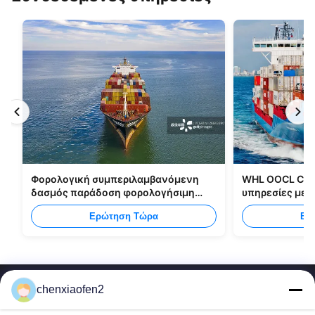
Φορολογική συμπεριλαμβανόμενη
WHL OOCL CMA
δασμός παράδοση φορολογήσιμη
υπηρεσίες με
στέλνοντας όλους τους τύπους
από την Κίνα 
Ερώτηση Τώρα
Ερ
συσκευασιών
chenxiaofen2