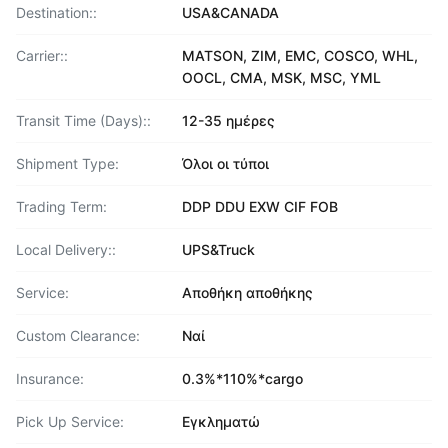
Destination::
USA&CANADA
Carrier::
MATSON, ZIM, EMC, COSCO, WHL,
OOCL, CMA, MSK, MSC, YML
Transit Time (Days)::
12-35 ημέρες
Shipment Type:
Όλοι οι τύποι
Trading Term:
DDP DDU EXW CIF FOB
Local Delivery::
UPS&Truck
Service:
Αποθήκη αποθήκης
Custom Clearance:
Ναί
Insurance:
0.3%*110%*cargo
Pick Up Service:
Εγκληματώ