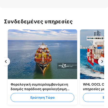
Συνδεδεμένες υπηρεσίες
Φορολογική συμπεριλαμβανόμενη
WHL OOCL CMA
δασμός παράδοση φορολογήσιμη
υπηρεσίες με
στέλνοντας όλους τους τύπους
από την Κίνα 
Ερώτηση Τώρα
Ερ
συσκευασιών