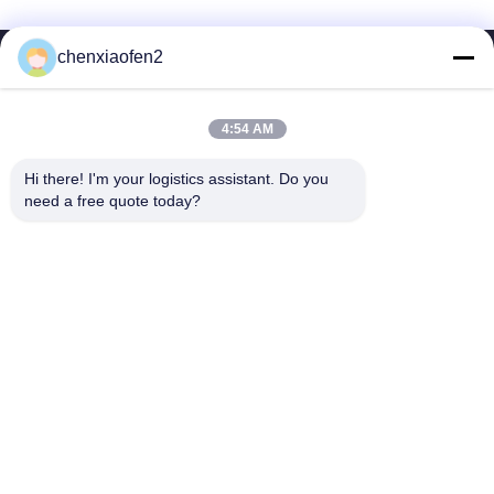
chenxiaofen2
4:54 AM
Hi there! I'm your logistics assistant. Do you 
need a free quote today?
Γρήγοροι
Επικοινωνήστε μαζί μας
Σύνδεσμοι
Ηλεκτρονικό:
bettyzhu1125@gmail.com
Αρχική
Τηλ.::
0086-18673157528
υπηρεσίες
Follow Us
Σχετικά με εμάς
Ειδήσεις
Υποθέσεις