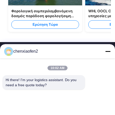
Φορολογική συμπεριλαμβανόμενη
WHL OOCL CMA
δασμός παράδοση φορολογήσιμη
υπηρεσίες με
στέλνοντας όλους τους τύπους
από την Κίνα 
Ερώτηση Τώρα
Ερ
συσκευασιών
chenxiaofen2
10:02 AM
Hi there! I'm your logistics assistant. Do you 
Γρήγοροι
Επικοινωνήστε μαζί μας
need a free quote today?
Σύνδεσμοι
Ηλεκτρονικό:
bettyzhu1125@gmail.com
Αρχική
Τηλ.::
0086-18673157528
υπηρεσίες