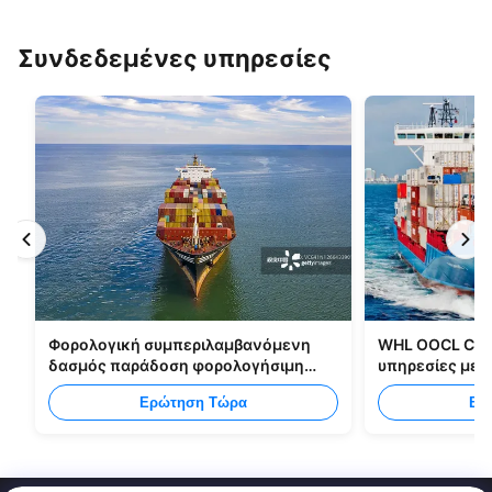
Συνδεδεμένες υπηρεσίες
Φορολογική συμπεριλαμβανόμενη
WHL OOCL CMA
δασμός παράδοση φορολογήσιμη
υπηρεσίες με
στέλνοντας όλους τους τύπους
από την Κίνα 
Ερώτηση Τώρα
Ερ
συσκευασιών