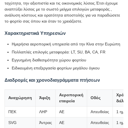
ταχύτητα, την αξιοπιστία και τις οικονομικές λύσεις.Έτσι έχουμε
αναπτύξει λύσεις με το σωστό μείγμα επιλογών μεταφοράς.,
ανάλυση κόστους και ορατότητα αποστολής για να παραδώσετε
το φορτίο σας όπου και όταν το χρειάζεστε.
Χαρακτηριστικά Υπηρεσιών
Ημερήσια αεροπορική υπηρεσία από την Κίνα στην Ευρώπη
Πολλαπλές επιλογές μεταφορέα: LT, SU, BA, CA, FR
Εγγυημένη διαθεσιμότητα χώρου φορτίου
Ειδικευμένη επεξεργασία φορτίων μεγάλου όγκου
Διαδρομές και χρονοδιαγράμματα πτήσεων
Αεροπορική
Χρόν
Αναχώρηση
Άφιξη
Οδός
εταιρεία
διέλε
ΠΕΚ
ΛΗΡ
ΑΕ
Απευθείας
1 ημέ
SVG
Άντρας
ΑΕ
Απευθείας
1 ημέ