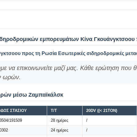
σιδηροδρομικών εμπορευμάτων Κίνα Γκουάνγκτσοου
γκτσοου προς τη Ρωσία Εσωτερικές σιδηροδρομικές μετα
με να επικοινωνείτε μαζί μας. Κάθε ερώτηση που 
ν ωρών.
ορών μέσω Ζαμπαϊκάλσκ
ΔΟΣ ΣΤΑΣΙΟΥ
Τ/Τ
20DV ((< 21TON)
3504/191509
28 ημέρες
/
0302
24 ημέρες
/