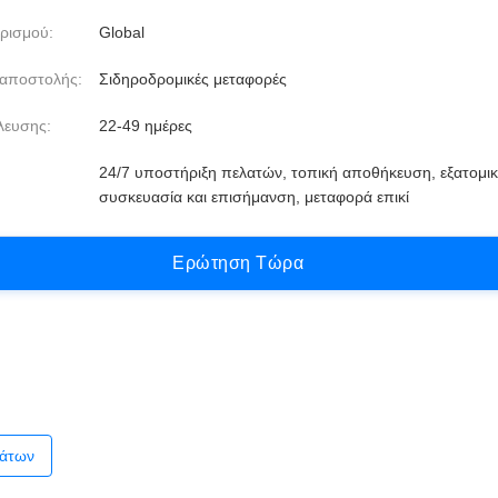
ρισμού:
Global
 αποστολής:
Σιδηροδρομικές μεταφορές
λευσης:
22-49 ημέρες
24/7 υποστήριξη πελατών, τοπική αποθήκευση, εξατομι
συσκευασία και επισήμανση, μεταφορά επικί
Ε
ρ
ώ
τ
η
σ
η
Τ
ώ
ρ
α
μάτων