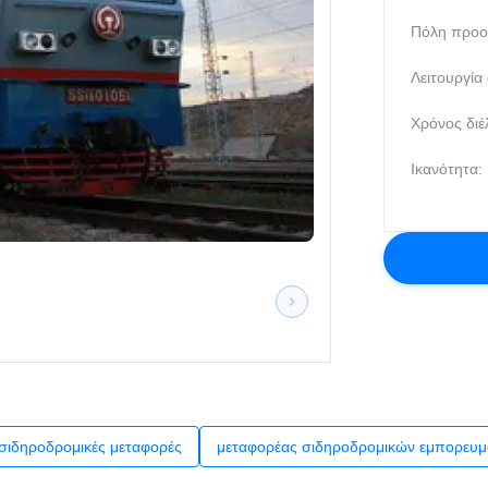
Πόλη προο
Λειτουργία
Χρόνος διέ
Ικανότητα:
 σιδηροδρομικές μεταφορές
μεταφορέας σιδηροδρομικών εμπορευ