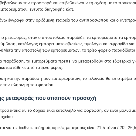
βαιώνουν την προσφορά και επιβεβαιώνουν τη σχέση με το πρακτορείο
 εμπορευμάτων, έντυπο διαγραφής κλπ.
ω έγγραφα στην οριζόμενη εταιρεία του αντιπροσώπου και ο αντιπρό
ιο μεταφοράς, όταν ο αποστολέας παραδίδει τα εμπορεύματα,τα εμπορ
μβαση, κατάλογος εμπορευματοκιβωτίων, τιμολόγιο και σφραγίδα για 
μούΜετά την αποστολή των εμπορευμάτων, το τρίτο φορτίο παραδίδεται
α παράδοση, τα εμπορεύματα πρέπει να μεταφερθούν στο εξωτερικό γι
ικαταστάθηκε από το ξένο μέρος.
 και την παράδοση των εμπορευμάτων, το τελωνείο θα επιστρέψει το 
με την πληρωμή του φορτίου.
κής μεταφοράς που απαιτούν προσοχή
ροσεκτικά αν το δοχείο είναι κατάλληλο για φόρτωση, αν είναι μολυσμ
οχείου.
αι για τις διεθνείς σιδηροδρομικές μεταφορές είναι 21,5 τόνοι / 20', 26