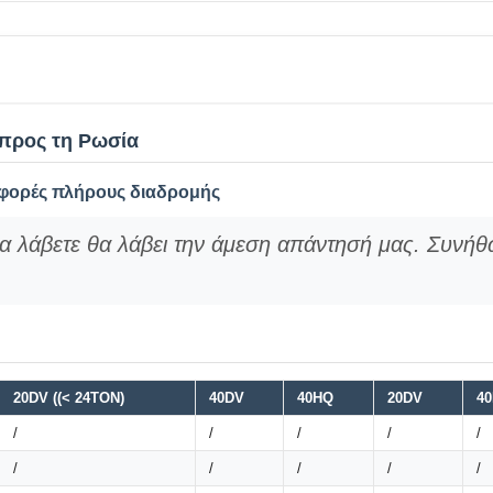
 προς τη Ρωσία
φορές πλήρους διαδρομής
θα λάβετε θα λάβει την άμεση απάντησή μας. Συνή
20DV ((< 24TON)
40DV
40HQ
20DV
4
/
/
/
/
/
/
/
/
/
/