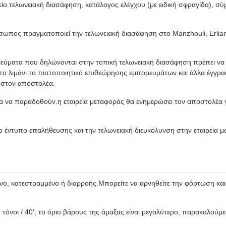
.τελωνειακή διασάφηση, κατάλογος ελέγχου (με ειδική σφραγίδα), σύ
σωπος πραγματοποιεί την τελωνειακή διασάφηση στο Manzhouli, Erlia
εύματα που δηλώνονται στην τοπική τελωνειακή διασάφηση πρέπει να
το λιμάνι.το πιστοποιητικό επιθεώρησης εμπορευμάτων και άλλα έγγρ
 στον αποστολέα.
α να παραδοθούν.η εταιρεία μεταφοράς θα ενημερώσει τον αποστολέα γ
έντυπο επαλήθευσης και την τελωνειακή διευκόλυνση στην εταιρεία μα
ένο, κατεστραμμένο ή διαρροής.Μπορείτε να αρνηθείτε την φόρτωση και
,5 τόνοι / 40'; το όριο βάρους της άμαξας είναι μεγαλύτερο, παρακαλούμε