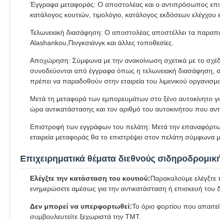
Έγγραφα μεταφοράς: Ο αποστολέας και ο αντιπρόσωπος επιβε
κατάλογος κουτιών, τιμολόγιο, κατάλογος εκδόσεων ελέγχου
Τελωνειακή διασάφηση: Ο αποστολέας αποστέλλει τα παραπάν
Alashankou,Πινγκσιάνγκ και άλλες τοποθεσίες.
Αποχώρηση: Σύμφωνα με την ανακοίνωση σχετικά με το σχέδ
συνοδεύονται από έγγραφα όπως η τελωνειακή διασάφηση, σύ
πρέπει να παραδοθούν στην εταιρεία του λιμενικού οργανισ
Μετά τη μεταφορά των εμπορευμάτων στο ξένο αυτοκίνητο γι
ώρα αντικατάστασης και τον αριθμό του αυτοκινήτου που αντ
Επιστροφή των εγγράφων του πελάτη: Μετά την επαναφόρτωση
εταιρεία μεταφοράς θα το επιστρέψει στον πελάτη σύμφωνα 
Επιχειρηματικά θέματα διεθνούς σιδηροδρομι
Ελέγξτε την κατάσταση του κουτιού:
Παρακαλούμε ελέγξτε π
ενημερώσετε αμέσως για την αντικατάσταση ή επισκευή του δ
Δεν μπορεί να υπερφορτωθεί:
Το όριο φορτίου που απαιτείτ
συμβουλευτείτε ξεχωριστά την TMT.