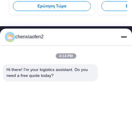
στέλνοντας όλους τους τύπους
από την Κίνα 
Ερώτηση Τώρα
Ερ
συσκευασιών
chenxiaofen2
4:14 PM
Hi there! I'm your logistics assistant. Do you 
Γρήγοροι
Επικοινωνήστε μαζί μας
need a free quote today?
Σύνδεσμοι
Ηλεκτρονικό:
bettyzhu1125@gmail.com
Αρχική
Τηλ.::
0086-18673157528
υπηρεσίες
Follow Us
Σχετικά με εμάς
Ειδήσεις