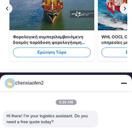
Φορολογική συμπεριλαμβανόμενη
WHL OOCL CMA
δασμός παράδοση φορολογήσιμη
υπηρεσίες με
στέλνοντας όλους τους τύπους
από την Κίνα 
Ερώτηση Τώρα
Ερ
συσκευασιών
chenxiaofen2
5:26 AM
Hi there! I'm your logistics assistant. Do you 
Γρήγοροι
Επικοινωνήστε μαζί μας
need a free quote today?
Σύνδεσμοι