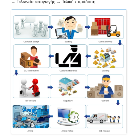
→ Τελωνεία εισαγωγής → Τελική παράδοση