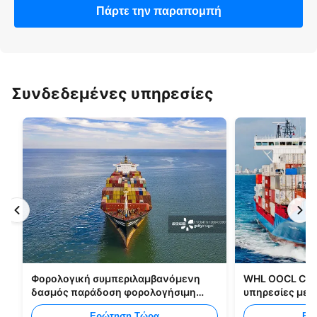
Πάρτε την παραπομπή
Συνδεδεμένες υπηρεσίες
Φορολογική συμπεριλαμβανόμενη
WHL OOCL CMA
δασμός παράδοση φορολογήσιμη
υπηρεσίες με
στέλνοντας όλους τους τύπους
από την Κίνα 
Ερώτηση Τώρα
Ερ