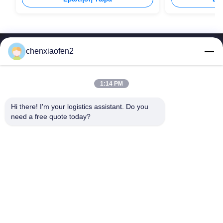
συσκευασιών
chenxiaofen2
1:14 PM
Hi there! I'm your logistics assistant. Do you 
Γρήγοροι
Επικοινωνήστε μαζί μας
need a free quote today?
Σύνδεσμοι
Ηλεκτρονικό:
bettyzhu1125@gmail.com
Αρχική
Τηλ.::
0086-18673157528
υπηρεσίες
Follow Us
Σχετικά με εμάς
Ειδήσεις
Υποθέσεις