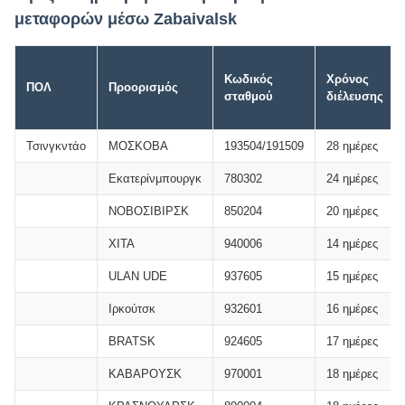
μεταφορών μέσω Zabaivalsk
Κωδικός
Χρόνος
ΠΟΛ
Προορισμός
σταθμού
διέλευσης
Τσινγκντάο
ΜΟΣΚΟΒΑ
193504/191509
28 ημέρες
Εκατερίνμπουργκ
780302
24 ημέρες
ΝΟΒΟΣΙΒΙΡΣΚ
850204
20 ημέρες
ΧΙΤΑ
940006
14 ημέρες
ULAN UDE
937605
15 ημέρες
Ιρκούτσκ
932601
16 ημέρες
BRATSK
924605
17 ημέρες
ΚΑΒΑΡΟΥΣΚ
970001
18 ημέρες