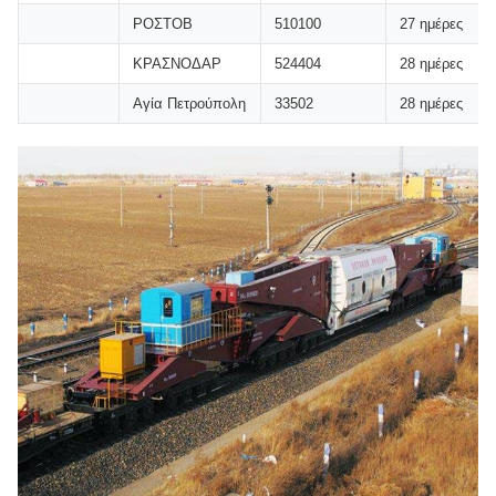
ΡΟΣΤΟΒ
510100
27 ημέρες
ΚΡΑΣΝΟΔΑΡ
524404
28 ημέρες
Αγία Πετρούπολη
33502
28 ημέρες