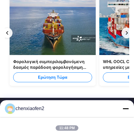
Φορολογική συμπεριλαμβανόμενη
WHL OOCL CMA
δασμός παράδοση φορολογήσιμη
υπηρεσίες με
στέλνοντας όλους τους τύπους
από την Κίνα 
Ερώτηση Τώρα
Ερ
συσκευασιών
chenxiaofen2
11:48 PM