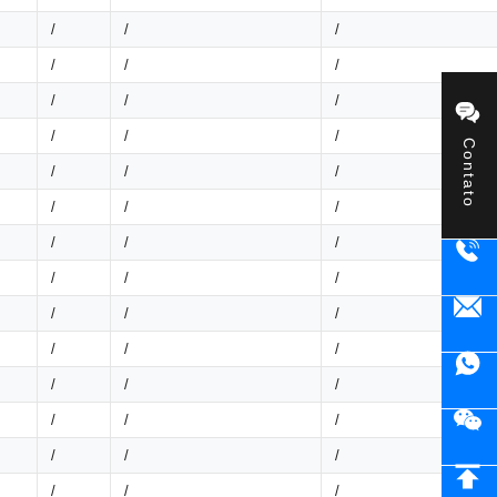
/
/
/
/
/
/
/
/
/
/
/
/
Contato
/
/
/
/
/
/
/
/
/
/
/
/
/
/
/
/
/
/
/
/
/
/
/
/
/
/
/
/
/
/