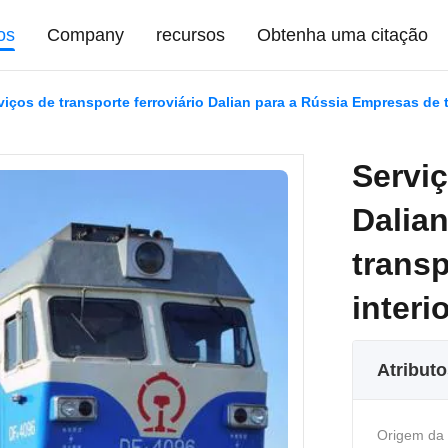
os
Company
recursos
Obtenha uma citação
viços de transporte ferroviário Dalian para a Rússia Empresas de t
Serviç
Dalia
transp
interi
Atribut
Origem da