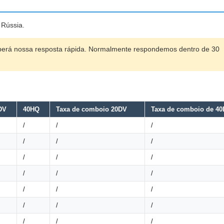
 Rússia.
ceberá nossa resposta rápida. Normalmente respondemos dentro de 30
DV
40HQ
Taxa de comboio 20DV
Taxa de comboio de 4
/
/
/
/
/
/
/
/
/
/
/
/
/
/
/
/
/
/
/
/
/