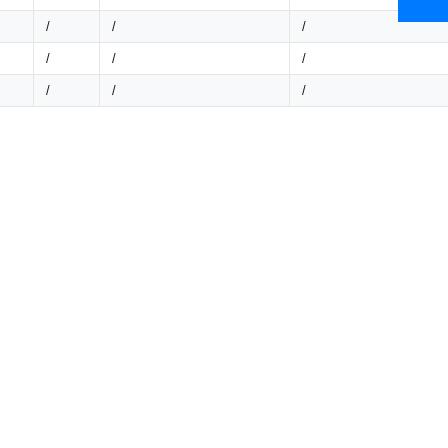
/
/
/
/
/
/
/
/
/