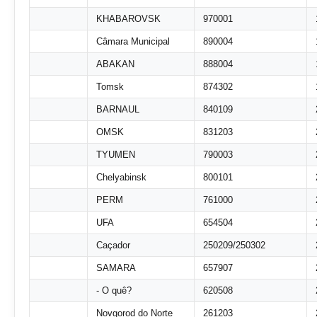
KHABAROVSK
970001
Câmara Municipal
890004
ABAKAN
888004
Tomsk
874302
BARNAUL
840109
OMSK
831203
TYUMEN
790003
Chelyabinsk
800101
PERM
761000
UFA
654504
Caçador
250209/250302
SAMARA
657907
- O quê?
620508
Novgorod do Norte
261203