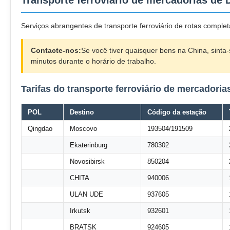
Transporte ferroviário de mercadorias de D
Serviços abrangentes de transporte ferroviário de rotas complet
Contacte-nos:
Se você tiver quaisquer bens na China, sint
minutos durante o horário de trabalho.
Tarifas do transporte ferroviário de mercadoria
POL
Destino
Código da estação
Qingdao
Moscovo
193504/191509
Ekaterinburg
780302
Novosibirsk
850204
CHITA
940006
ULAN UDE
937605
Irkutsk
932601
BRATSK
924605