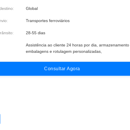
destino:
Global
vio:
Transportes ferroviários
rânsito:
28-55 dias
Assistência ao cliente 24 horas por dia, armazenamento 
embalagens e rotulagem personalizadas,
C
o
n
s
u
l
t
a
r
A
g
o
r
a