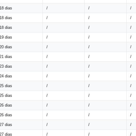
18 dias
/
/
/
18 dias
/
/
/
18 dias
/
/
/
19 dias
/
/
/
20 dias
/
/
/
21 dias
/
/
/
23 dias
/
/
/
24 dias
/
/
/
25 dias
/
/
/
25 dias
/
/
/
26 dias
/
/
/
26 dias
/
/
/
27 dias
/
/
/
27 dias
/
/
/