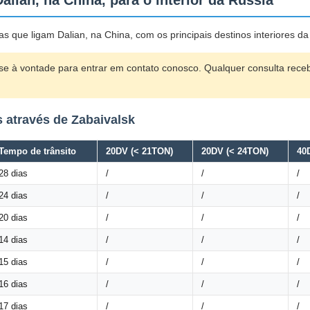
alian, na China, para o interior da Rússia
as que ligam Dalian, na China, com os principais destinos interiores da
a-se à vontade para entrar em contato conosco. Qualquer consulta re
s através de Zabaivalsk
Tempo de trânsito
20DV (< 21TON)
20DV (< 24TON)
40
28 dias
/
/
/
24 dias
/
/
/
20 dias
/
/
/
14 dias
/
/
/
15 dias
/
/
/
16 dias
/
/
/
17 dias
/
/
/