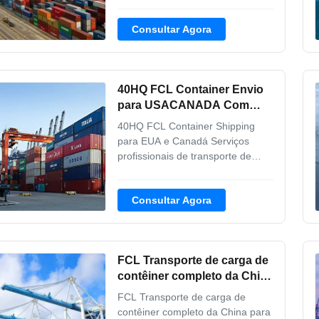
contêineres FCL com opções de
pagamento flexíveis, incluindo T /
Consultar Agora
T, L / C, D / P e dinheiro. Visão
geral do serviço O nosso FCL
Container Shipping fornece
serviços de frete internacional
40HQ FCL Container Envio
abrangentes especializad...
para USACANADA Com
Cartão / Paleta / Caixa de
40HQ FCL Container Shipping
Madeira
para EUA e Canadá Serviços
profissionais de transporte de
contêineres FCL da China para os
EUA e Canadá, com opções de
Consultar Agora
embalagem de exportação
padrão, incluindo caixas, paletes e
caixas de madeira. Visão geral do
serviço Nosso transporte
FCL Transporte de carga de
internacional de contêineres FCL
...
contêiner completo da China
para os Estados Unidos e
FCL Transporte de carga de
Canadá
contêiner completo da China para