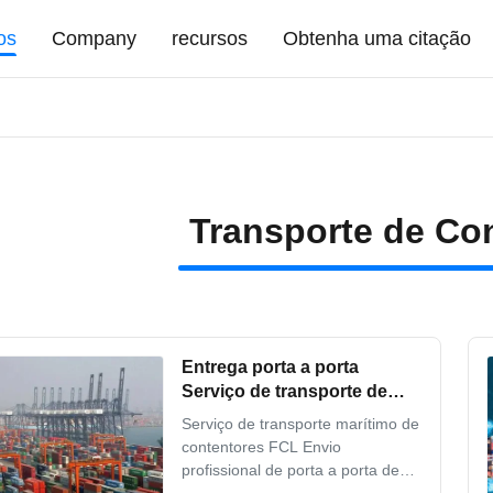
os
Company
recursos
Obtenha uma citação
Transporte de Co
Entrega porta a porta
Serviço de transporte de
contêineres FCL da China
Serviço de transporte marítimo de
para os EUA ou Canadá
contentores FCL Envio
profissional de porta a porta de