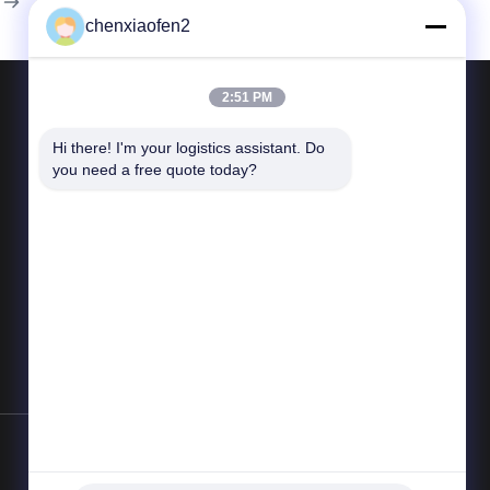
chenxiaofen2
2:51 PM
Hi there! I'm your logistics assistant. Do 
Contacte-nos
you need a free quote today?
Telefone: 86--18673157528
E-mail:
bettyzhu1125@gmail.com
Adicione: Pequim