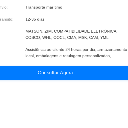
vio:
Transporte marítimo
rânsito:
12-35 dias
:
MATSON, ZIM, COMPATIBILIDADE ELETRÓNICA,
COSCO, WHL, OOCL, CMA, MSK, CAM, YML
Assistência ao cliente 24 horas por dia, armazenamento
local, embalagens e rotulagem personalizadas,
C
o
n
s
u
l
t
a
r
A
g
o
r
a