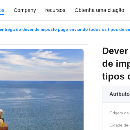
os
Company
recursos
Obtenha uma citação
 entrega do dever de imposto pago enviando todos os tipos de 
Dever 
de im
tipos
Atribut
Origem da
Cidade de 