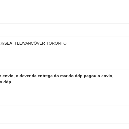
RK/SEATTLE/VANCÔVER TORONTO
o envio
,
o dever da entrega do mar do ddp pagou o envio
,
do ddp