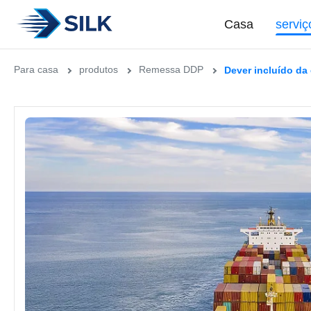
Casa
serviç
Para casa
produtos
Remessa DDP
Dever incluído da