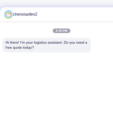
chenxiaofen2
9:46 PM
Hi there! I'm your logistics assistant. Do you need a 
free quote today?