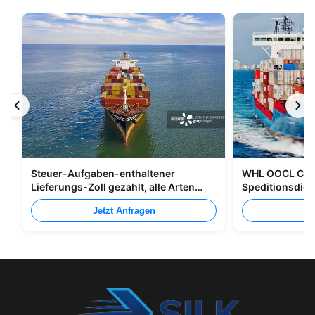
Steuer-Aufgaben-enthaltener
WHL OOCL CMA
Lieferungs-Zoll gezahlt, alle Arten
Speditionsdien
Verpacken versendend
nach Kanada
Jetzt Anfragen
Je