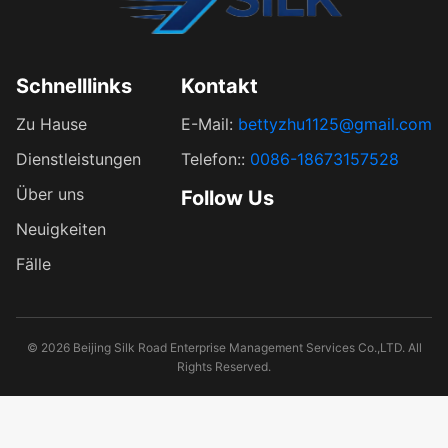
Schnelllinks
Kontakt
Zu Hause
E-Mail:
bettyzhu1125@gmail.com
Dienstleistungen
Telefon::
0086-18673157528
Über uns
Follow Us
Neuigkeiten
Fälle
© 2026 Beijing Silk Road Enterprise Management Services Co.,LTD. All
Rights Reserved.