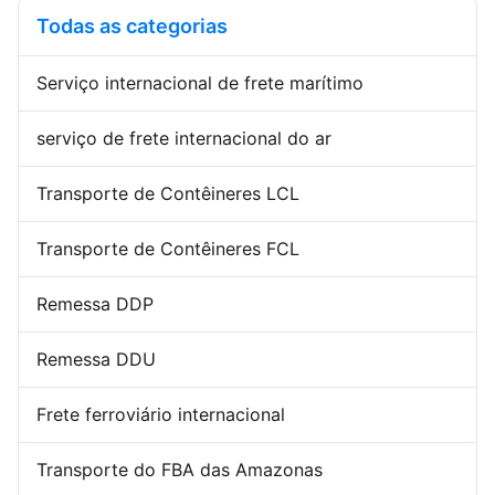
consolidação de fornecedores
transporte internacional de
Todas as categorias
na China para destinos em toda
mercadorias. Os nossos
a Irlanda. Serviços de ...
serviços Membros certificados
da ...
Serviço internacional de frete marítimo
serviço de frete internacional do ar
Transporte de Contêineres LCL
Transporte de Contêineres FCL
Remessa DDP
Remessa DDU
Frete ferroviário internacional
Transporte do FBA das Amazonas