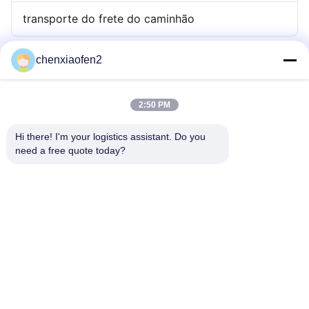
transporte do frete do caminhão
chenxiaofen2
2:50 PM
Hi there! I'm your logistics assistant. Do you 
need a free quote today?
Links Rápidos
Contacte-nos
Para casa
E-mail:
bettyzhu1125@gmail.com
serviços
Telefone::
0086-18673157528
Sobre nós
Follow Us
Notícias
Casos