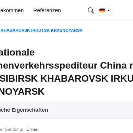
 bekommen
Referenzen
IRSK KHABAROVSK IRKUTSK KRASNOYARSK
ationale
nenverkehrsspediteur China 
SIBIRSK KHABAROVSK IRK
NOYARSK
iche Eigenschaften
er Sendung:
China