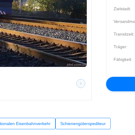
Zielstadt:
Versandmo
Transitzeit:
Träger:
Fähigkeit:
ationalen Eisenbahnverkehr
Schienengüterspediteur