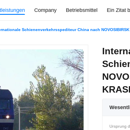
tleistungen
Company
Betriebsmittel
Ein Zitat
ernationale Schienenverkehrsspediteur China nach NOVOSIB
Intern
Schie
NOVO
KRAS
Wesentl
Ursprung d