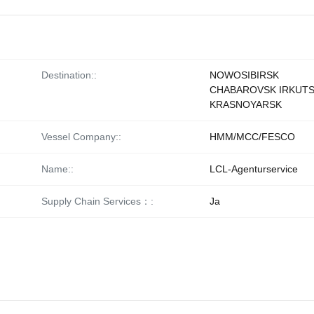
Destination::
NOWOSIBIRSK
CHABAROVSK IRKUT
KRASNOYARSK
Vessel Company::
HMM/MCC/FESCO
Name::
LCL-Agenturservice
Supply Chain Services：:
Ja