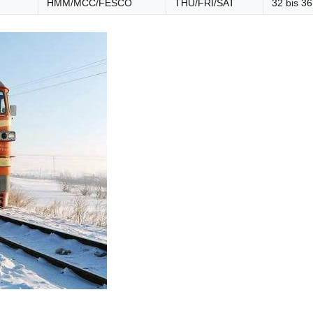
HMM/MCC/FESCO
THU/FRI/SAT
32 bis 3