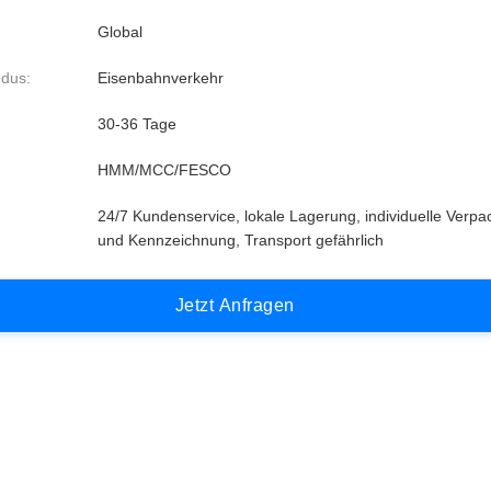
Global
dus:
Eisenbahnverkehr
30-36 Tage
HMM/MCC/FESCO
24/7 Kundenservice, lokale Lagerung, individuelle Verp
und Kennzeichnung, Transport gefährlich
J
e
t
z
t
A
n
f
r
a
g
e
n