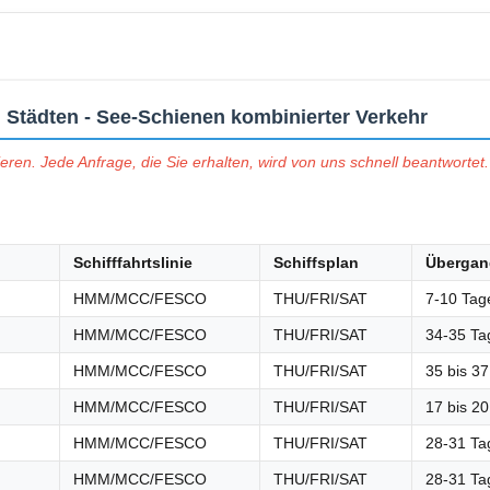
 Städten - See-Schienen kombinierter Verkehr
en. Jede Anfrage, die Sie erhalten, wird von uns schnell beantwortet. 
Schifffahrtslinie
Schiffsplan
Übergan
HMM/MCC/FESCO
THU/FRI/SAT
7-10 Tag
HMM/MCC/FESCO
THU/FRI/SAT
34-35 Ta
HMM/MCC/FESCO
THU/FRI/SAT
35 bis 3
HMM/MCC/FESCO
THU/FRI/SAT
17 bis 2
HMM/MCC/FESCO
THU/FRI/SAT
28-31 Ta
HMM/MCC/FESCO
THU/FRI/SAT
28-31 Ta