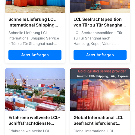
Schnelle Lieferung LCL
LCL Seefrachtspedition
International Shipping
von Tür zu Tür Shanghai
Service Tür zu Tür
nach Hamburg Koper
Schnelle Lieferung LCL
LCL Seefrachtspedition - Tür
Shanghai nach Australien
Valencia
International Shipping Service
zu Tür Shanghai nach
Sydney
- Tür zu Tür Shanghai nach
Hamburg, Koper, Valencia
Australien Sydney
Umfassende LCL-
Professionelle
Schifffahrtsdienstleistungen
Jetzt Anfragen
Jetzt Anfragen
Speditionsdienste von
Luft- und Seefracht-Haus-zu-
Shanghai nach Sydney,
Haus-Lieferung bei FBA-
Australien, spezialisiert auf
Versendungen Vollständige
FBA-Versand und umfassende
Zollabfertigung und
Logistiklösungen.
Zollzahlung für Einfuhren aus
Kerndienstleistungen und -
den USA Dienstleistungen im
fähigkeiten Luft- und
Bereich Lagerhaltung und ...
Seefrachtdienstleis...
Erfahrene weltweite LCL-
Global International LCL
Schiffsfrachtdienste
Seefrachtlieferdienst
Ningbo Yiwu in die USA
Shanghai nach Dallas
Erfahrene weltweite LCL-
Global International LCL
Kanada Europa
Oakland San Jose