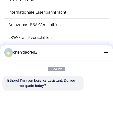
Internationale Eisenbahnfracht
Amazonas-FBA-Verschiffen
LKW-Frachtverschiffen
chenxiaofen2
4:23 PM
Hi there! I'm your logistics assistant. Do you 
need a free quote today?
Schnelllinks
Kontakt
Zu Hause
E-Mail:
bettyzhu1125@gmail.com
Dienstleistungen
Telefon::
0086-18673157528