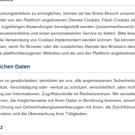
utzungserlebnis zu ermöglichen, können wir bei Ihrem Besuch unsere
der von der Plattform angebotenen Dienste Cookies, Flash-Cookies od
r zugehörigen Anwendungen bereitgestellt werden (zusammenfassend
Benutzererlebnis und einen personalisierten Service zu bieten. Bitte bea
 die Verwendung von Cookies implementiert werden können. Sie könne
en, wenn Ihr Browser oder die zusätzlichen Dienste des Browsers dies
die plattformbezogenen Websites und die von der Plattform angebotenen
lichen Daten
ten zu gewährleisten, bemühen wir uns, alle angemessenen Sicherhei
ust, -beschädigung oder -verlust zu schützen, einschließlich, aber nic
g von Informationen, Zugriffskontrolle im Rechenzentrum. Wir verwalte
en, die möglicherweise mit Ihren Daten in Berührung kommen, einschli
ichnung von Geheimhaltungsvereinbarungen mit ihnen, die Durchführun
Position und die Überwachung ihrer Tätigkeiten.
tz