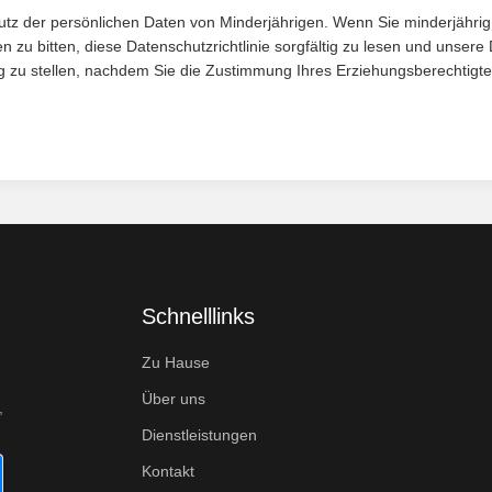
utz der persönlichen Daten von Minderjährigen. Wenn Sie minderjährig 
n zu bitten, diese Datenschutzrichtlinie sorgfältig zu lesen und unsere
g zu stellen, nachdem Sie die Zustimmung Ihres Erziehungsberechtigte
Schnelllinks
Zu Hause
Über uns
,
Dienstleistungen
Kontakt