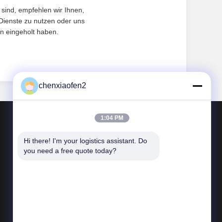
sind, empfehlen wir Ihnen,
 Dienste zu nutzen oder uns
n eingeholt haben.
chenxiaofen2
1:04 PM
Hi there! I'm your logistics assistant. Do 
Kontakt
you need a free quote today?
Telefon: 86--18673157528
Email:
bettyzhu1125@gmail.com
Hinzufügen: Peking