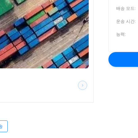
배송 모드:
운송 시간:
능력:
송