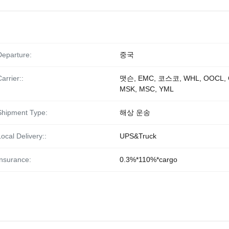
Departure:
중국
arrier::
맷슨, EMC, 코스코, WHL, OOCL, 
MSK, MSC, YML
Shipment Type:
해상 운송
Local Delivery::
UPS&Truck
Insurance:
0.3%*110%*cargo