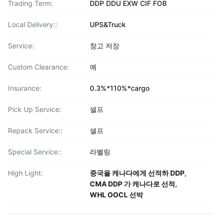
Trading Term:
DDP DDU EXW CIF FOB
Local Delivery::
UPS&Truck
Service:
창고 저장
Custom Clearance:
예
Insurance:
0.3%*110%*cargo
Pick Up Service:
셀프
Repack Service::
셀프
Special Service::
라벨링
High Light:
중국을 캐나다에게 선적하 DDP
,
CMA DDP 가 캐나다로 선적
,
WHL OOCL 선박