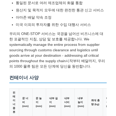
통일된 문서로 여러 제조업체의 화물 통합
원산지 및 목적지 모두에 대한 완전한 통관 신고 서비스
아마존 배달 약속 조정
미국 이외의 투자자를 위한 수입 대행사 서비스
우리의 ONE-STOP 서비스는 국경을 넘어선 비즈니스에 대
한 포괄적인 지침, 상담 및 보호를 제공합니다. We
systematically manage the entire process from supplier
sourcing through customs clearance and logistics until
goods arrive at your destination - addressing all critical
points throughout the supply chain시작부터 배달까지, 우리
의 1000 물류 팀은 모든 단계에 당신을 동반합니다.
컨테이너 사양
컨
테
문 너
문 높
내부 길
내부
내부
타레
이
최대 총
비
이
이
너비
높이
무게
너
량 (kg)
(mm)
(mm)
(mm)
(mm)
(mm)
(kg)
종
류