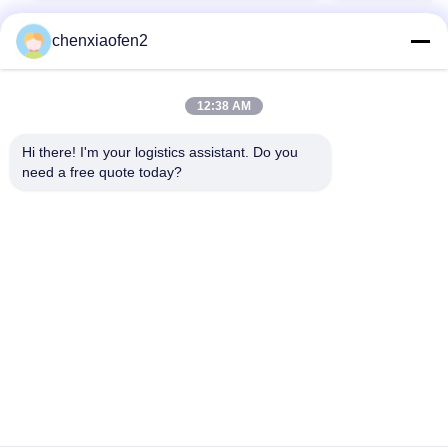
chenxiaofen2
12:38 AM
Hi there! I'm your logistics assistant. Do you 
need a free quote today?
빠른 링크
문의하기
홈
이메일:
bettyzhu1125@gmail.com
서비스
TEL ::
0086-18673157528
회사 소개
Follow Us
뉴스
사례