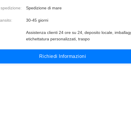
 spedizione:
Spedizione di mare
ansito:
30-45 giorni
Assistenza clienti 24 ore su 24, deposito locale, imballag
etichettatura personalizzati, traspo
R
i
c
h
i
e
d
i
I
n
f
o
r
m
a
z
i
o
n
i