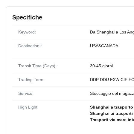
Specifiche
Keyword:
Da Shanghai a Los Ang
Destination::
USA&CANADA
Transit Time (Days)::
30-45 giorni
Trading Term:
DDP DDU EXW CIF F
Service:
Stoccaggio del magazzino
High Light:
Shanghai a trasporto
Shanghai ai trasporti
Trasporti via mare in