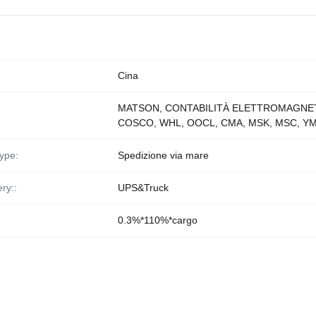
Cina
MATSON, CONTABILITÀ ELETTROMAGNET
COSCO, WHL, OOCL, CMA, MSK, MSC, Y
ype:
Spedizione via mare
ry::
UPS&Truck
0.3%*110%*cargo