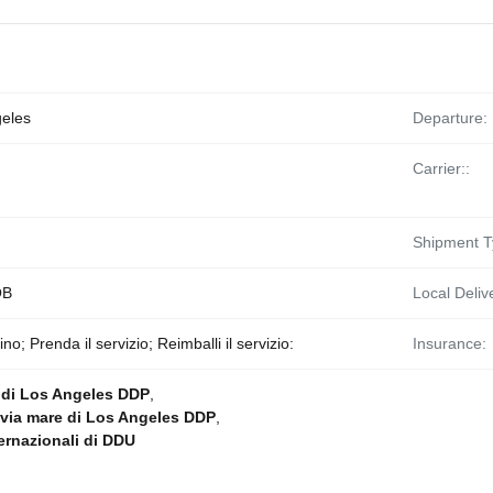
eles
Departure:
Carrier::
Shipment T
OB
Local Delive
; Prenda il servizio; Reimballi il servizio:
Insurance:
 di Los Angeles DDP
,
 via mare di Los Angeles DDP
,
ternazionali di DDU