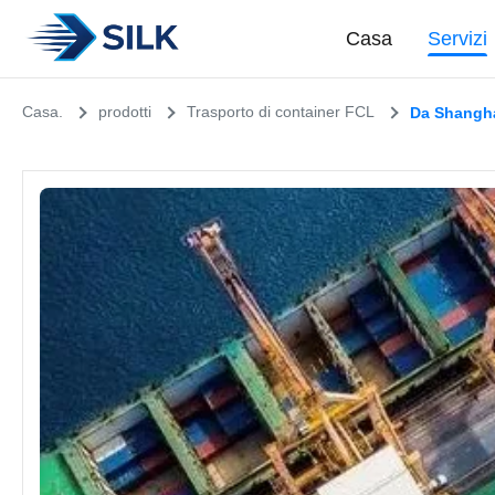
Casa
Servizi
Casa.
prodotti
Trasporto di container FCL
Da Shanghai