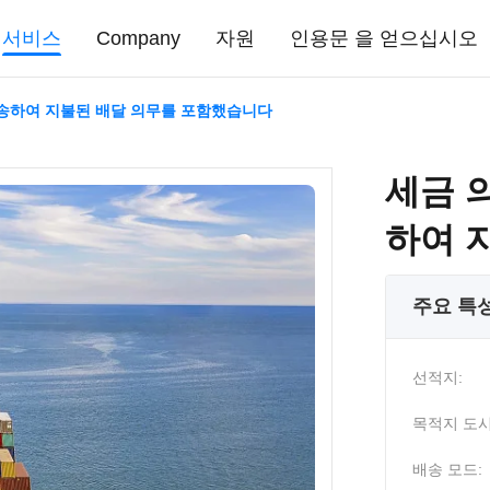
서비스
Company
자원
인용문 을 얻으십시오
수송하여 지불된 배달 의무를 포함했습니다
세금 
하여 
주요 특
선적지:
목적지 도시
배송 모드: