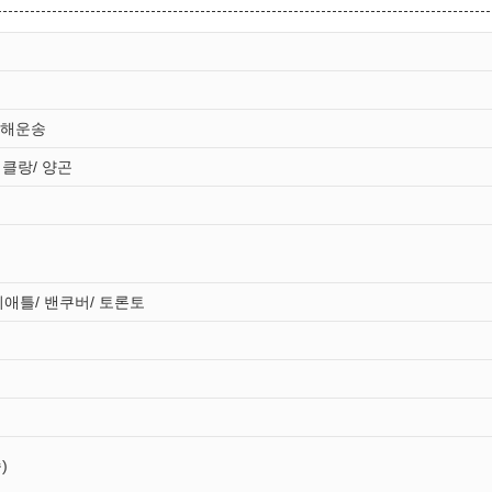
린 해운송
 클랑/ 양곤
시애틀/ 밴쿠버/ 토론토
)