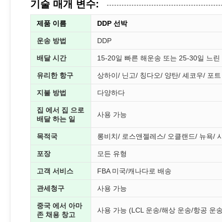
기술 매개 변수:
제품 이름
DDP 선박
운송 방법
DDP
배달 시간
15-20일 빠른 해운송 또는 25-30일 느
유리한 항구
상하이/ 닌고/ 칭다오/ 양탄/ 셰코우/ 포트
지불 방법
다양하다
집 에서 집 으로
사용 가능
배달 하는 일
목적국
롱비치/ 로스앤젤레스/ 오클랜드/ 뉴욕/ 
포장
모든 유형
고객 서비스
FBA 미국/캐나다로 배송
관세청구
사용 가능
중국 에서 아마
사용 가능 (LCL 운송/해상 운송/항공 운송
존 채용 창고