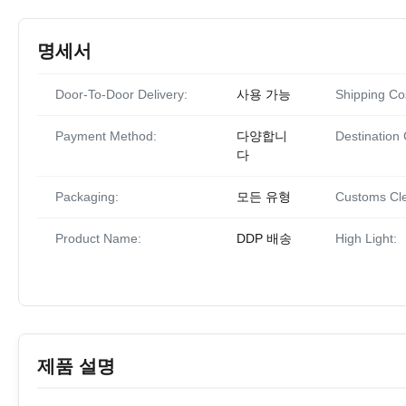
명세서
Door-To-Door Delivery:
사용 가능
Shipping Co
Payment Method:
다양합니
Destination 
다
Packaging:
모든 유형
Customs Cl
Product Name:
DDP 배송
High Light:
제품 설명