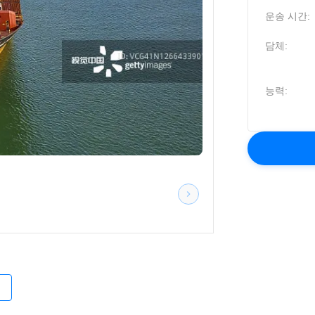
운송 시간:
담체:
능력:
적