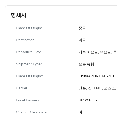
명세서
Place Of Origin:
중국
Destination:
미국
Departure Day:
매주 화요일, 수요일, 
Shipment Type:
모든 유형
Place Of Origin::
China&PORT KLAND
Carrier::
맷슨, 짐, EMC, 코스코, 
Local Delivery::
UPS&Truck
Custom Clearance:
예