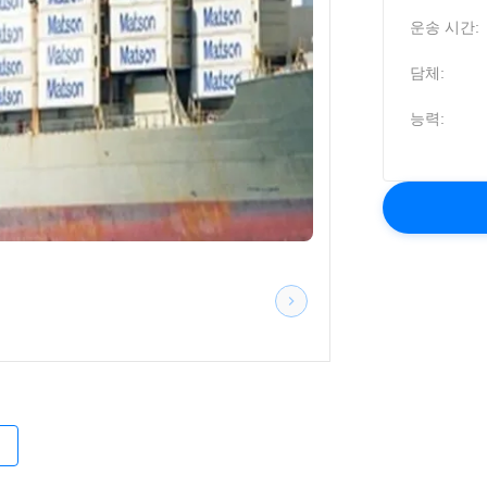
운송 시간:
담체:
능력:
적