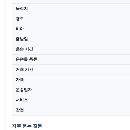
목적지
경로
비아
출발일
운송 시간
운송물 종류
거래 기간
가격
운송업자
서비스
장점
자주 묻는 질문