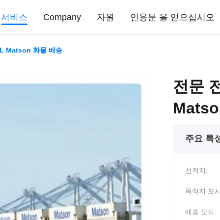
서비스
Company
자원
인용문 을 얻으십시오
L Matson 화물 배송
전문 전
Mats
주요 특
선적지:
목적지 도시
배송 모드: