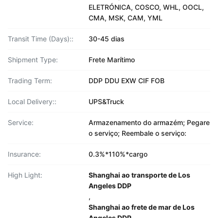
ELETRÓNICA, COSCO, WHL, OOCL,
CMA, MSK, CAM, YML
Transit Time (Days)::
30-45 dias
Shipment Type:
Frete Marítimo
Trading Term:
DDP DDU EXW CIF FOB
Local Delivery::
UPS&Truck
Service:
Armazenamento do armazém; Pegare
o serviço; Reembale o serviço:
Insurance:
0.3%*110%*cargo
High Light:
Shanghai ao transporte de Los
Angeles DDP
,
Shanghai ao frete de mar de Los
Angeles DDP