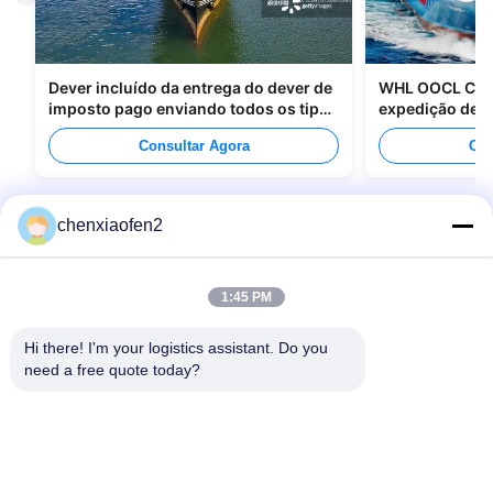
Dever incluído da entrega do dever de
WHL OOCL CMA
imposto pago enviando todos os tipos
expedição de m
de empacotamento
para o Canadá
Consultar Agora
Con
chenxiaofen2
1:45 PM
Hi there! I'm your logistics assistant. Do you 
need a free quote today?
Links Rápidos
Contacte-nos
Para casa
E-mail:
bettyzhu1125@gmail.com
serviços
Telefone::
0086-18673157528