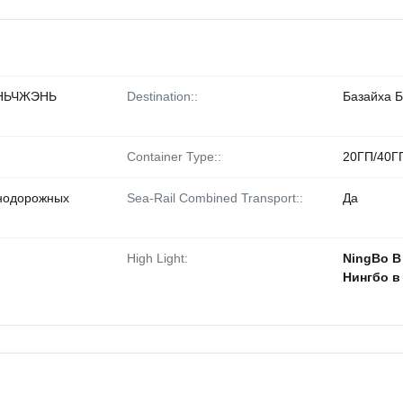
НЬЧЖЭНЬ
Destination::
Базайха 
Container Type::
20ГП/40Г
нодорожных
Sea-Rail Combined Transport::
Да
High Light:
NingBo В
Нингбо в