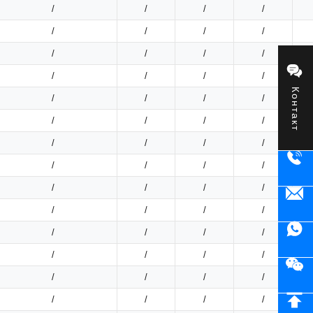
/
/
/
/
/
/
/
/
/
/
/
/
/
/
/
/
Контакт
/
/
/
/
/
/
/
/
/
/
/
/
/
/
/
/
/
/
/
/
/
/
/
/
/
/
/
/
/
/
/
/
/
/
/
/
/
/
/
/