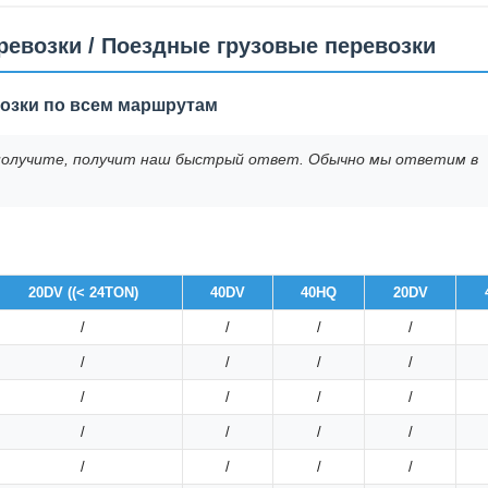
евозки / Поездные грузовые перевозки
озки по всем маршрутам
вы получите, получит наш быстрый ответ. Обычно мы ответим в
20DV ((< 24TON)
40DV
40HQ
20DV
/
/
/
/
/
/
/
/
/
/
/
/
/
/
/
/
/
/
/
/