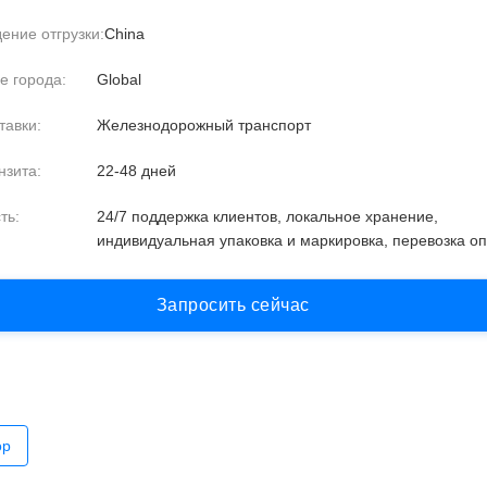
ение отгрузки:
China
е города:
Global
тавки:
Железнодорожный транспорт
нзита:
22-48 дней
ть:
24/7 поддержка клиентов, локальное хранение,
индивидуальная упаковка и маркировка, перевозка о
З
а
п
р
о
с
и
т
ь
с
е
й
ч
а
с
ор