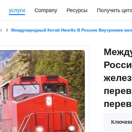
услуги
Company
Ресурсы
Получить цит
з
Международный Китай Нингбо В Россию Внутренние жел
Между
Росси
желе
перев
перев
Ключев