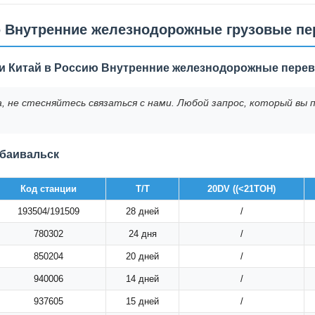
 Внутренние железнодорожные грузовые пер
и Китай в Россию Внутренние железнодорожные перев
та, не стесняйтесь связаться с нами. Любой запрос, который 
абаивальск
Код станции
T/T
20DV ((<21ТОН)
193504/191509
28 дней
/
780302
24 дня
/
850204
20 дней
/
940006
14 дней
/
937605
15 дней
/