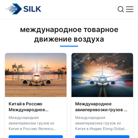
международное товарное
движение воздуха
Китай в Россию
Международное
Международное
авиаперевозки грузов из
грузовое авиаперевозки
Китая в Индию
Международная
Международная
Транспортировка
авиаперевозка грузов из
авиаперевозка грузов из
грузовых авиаперевозок
Китая в Россию Являясь
Китая в Индию Elong Global
ведущим экспедитором
Logistics предоставляет