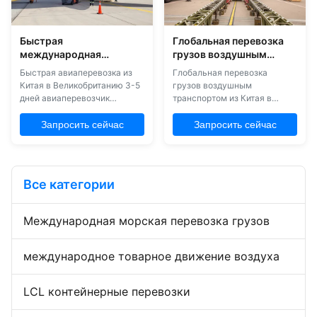
предлага...
вашего времени, сохраняя
при этом эффе...
Быстрая
Глобальная перевозка
международная
грузов воздушным
авиаперевозка из Китая
транспортом из Китая в
Быстрая авиаперевозка из
Глобальная перевозка
в Великобританию 3-5
Южноамериканский
Китая в Великобританию 3-5
грузов воздушным
дней
международный
дней авиаперевозчик
транспортом из Китая в
экспедитор
экспедитор Как ведущий
Южноамериканский
авиаперевозчик грузов в
международный экспедитор
Запросить сейчас
Запросить сейчас
Китае, наша служба
Авиаперевозчик Китай в
авиаперевозки грузов
Южную Америку Мы
предоставляет
являемся
своевременные решения для
профессиональным
Все категории
повышения скорости
авиаперевозчиком в Китае,
доставки на рынок,
предоставляющим
предотвращения ситуаций с
международные услуги по
Международная морская перевозка грузов
недостатками запасов,и идти
перевозке воздушного груза,
в ногу с ...
основанные на скорости,
надежности и ...
международное товарное движение воздуха
LCL контейнерные перевозки