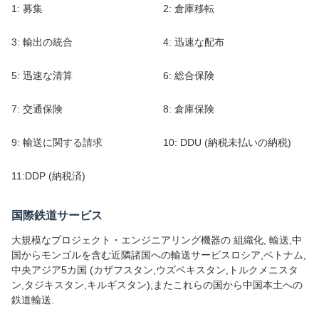
1: 募集
2: 倉庫移転
3: 輸出の統合
4: 迅速な配布
5: 迅速な清算
6: 総合保険
7: 交通保険
8: 倉庫保険
9: 輸送に関する請求
10: DDU (納税未払いの納税)
11:DDP (納税済)
国際鉄道サービス
大規模なプロジェクト・エンジニアリング機器の 組織化, 輸送,中
国からモンゴルを含む近隣諸国への輸送サービスロシア,ベトナム,
中央アジア5カ国 (カザフスタン,ウズベキスタン,トルクメニスタ
ン,タジキスタン,キルギスタン),またこれらの国から中国本土への
鉄道輸送.