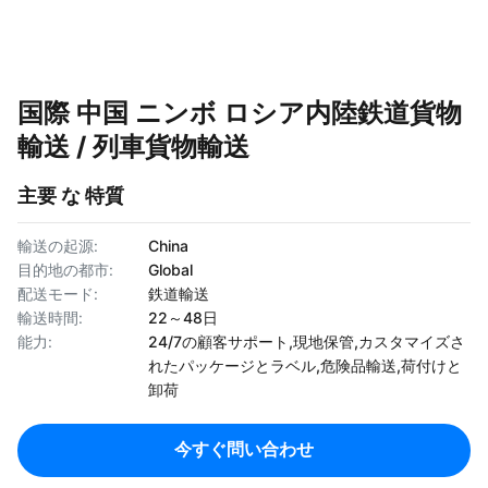
国際 中国 ニンボ ロシア内陸鉄道貨物
輸送 / 列車貨物輸送
主要 な 特質
輸送の起源:
China
目的地の都市:
Global
配送モード:
鉄道輸送
輸送時間:
22～48日
能力:
24/7の顧客サポート,現地保管,カスタマイズさ
れたパッケージとラベル,危険品輸送,荷付けと
卸荷
今すぐ問い合わせ