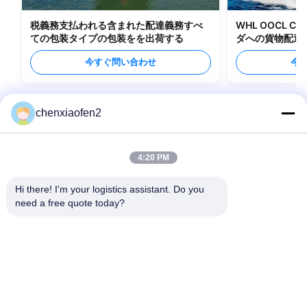
税義務支払われる含まれた配達義務すべ
WHL OOCL C
ての包装タイプの包装をを出荷する
ダへの貨物配送
今すぐ問い合わせ
今
chenxiaofen2
4:20 PM
Hi there! I'm your logistics assistant. Do you 
need a free quote today?
クイックリンク
お問い合わせ
ホーム
メール:
bettyzhu1125@gmail.com
サービス
電話番号::
0086-18673157528
私たちについて
Follow Us