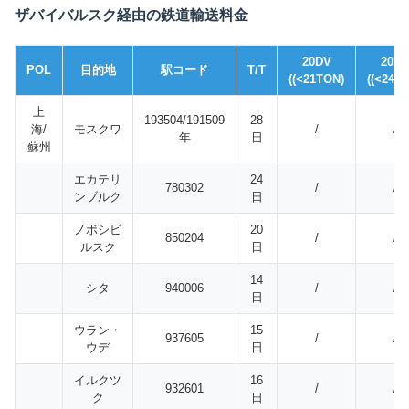
ザバイバルスク経由の鉄道輸送料金
20DV
20D
POL
目的地
駅コード
T/T
((<21TON)
((<24T
上
193504/191509
28
海/
モスクワ
/
/
年
日
蘇州
エカテリ
24
780302
/
/
ンブルク
日
ノボシビ
20
850204
/
/
ルスク
日
14
シタ
940006
/
/
日
ウラン・
15
937605
/
/
ウデ
日
イルクツ
16
932601
/
/
ク
日