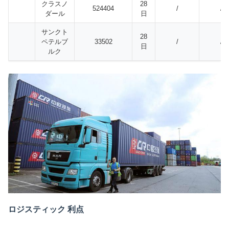
クラスノ
28
524404
/
/
ダール
日
サンクト
28
ペテルブ
33502
/
/
日
ルク
ロジスティック 利点