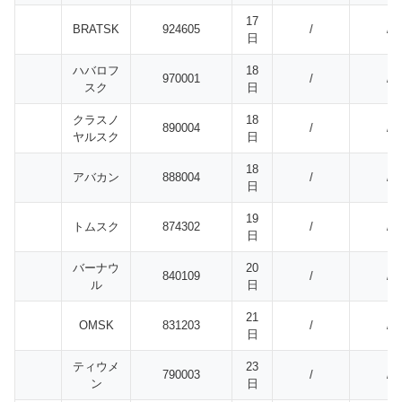
17
BRATSK
924605
/
/
日
ハバロフ
18
970001
/
/
スク
日
クラスノ
18
890004
/
/
ヤルスク
日
18
アバカン
888004
/
/
日
19
トムスク
874302
/
/
日
バーナウ
20
840109
/
/
ル
日
21
OMSK
831203
/
/
日
ティウメ
23
790003
/
/
ン
日