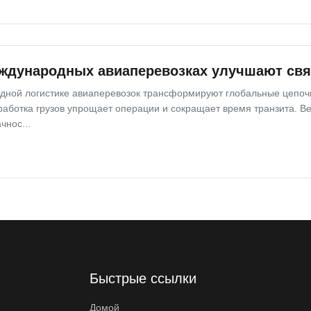
ждународных авиаперевозках улучшают свя
ной логистике авиаперевозок трансформируют глобальные цепочки
аботка грузов упрощает операции и сокращает время транзита. В
чнос...
Быстрые ссылки
Домой