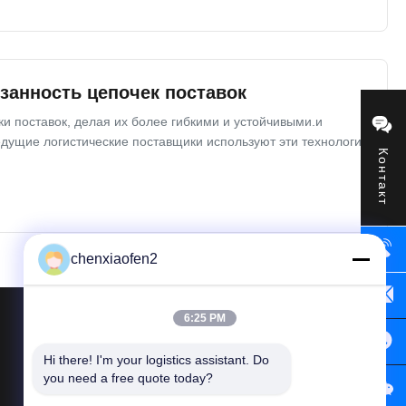
занность цепочек поставок
 поставок, делая их более гибкими и устойчивыми.и
едущие логистические поставщики используют эти технологии
Контакт
chenxiaofen2
6:25 PM
Hi there! I'm your logistics assistant. Do 
Свяжитесь с нами
you need a free quote today?