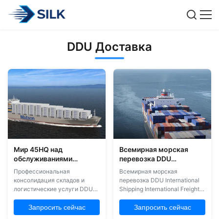
DDU Доставка
Мир 45HQ над
Всемирная морская
обслуживаниями
перевозка DDU
доставки моря с
International Shipping
Профессиональная
Всемирная морская
перевозить на
International Freight
консолидация складов и
перевозка DDU International
грузовиках зазора
Forwarder Door To Door
логистические услуги DDU
Shipping International Freight
местных обычаев
Shipping предоставляет
Forwarder Door To Door DDU
комплексные решения по
Shipping предоставляет
Запросить сейчас
Запросить сейчас
морской перевозке грузов
надежные и эффективные