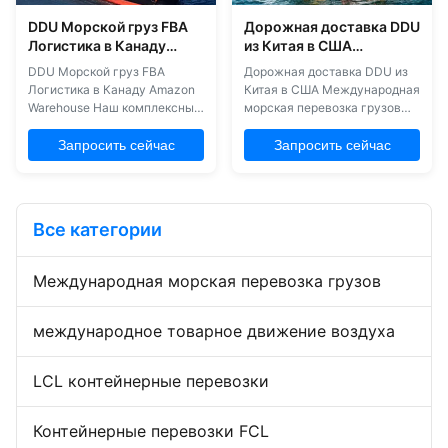
DDU Морской груз FBA
Дорожная доставка DDU
Логистика в Канаду
из Китая в США
Амазонский склад 7 дней
Международная
DDU Морской груз FBA
Дорожная доставка DDU из
Бесплатное хранение
морская перевозка
Логистика в Канаду Amazon
Китая в США Международная
грузов
Warehouse Наш комплексный
морская перевозка грузов
сервис ONE-STOP
DDP DDU Shipping Services
предназначен для
(Служба судоходства DDP
Запросить сейчас
Запросить сейчас
руководства,
DDU) Профессиональные
консультирования и защиты
решения по доставке
ваших трансграничных
обезвоживателей,
бизнес-операций.Мы
увлажнителей и других
Все категории
систематически управляем
товаров из Китая в США.
всем процессом от
Места назначения
поставщиков до таможенной
Хранилища и центры
Международная морская перевозка грузов
очистки и логистики.Наша
поставки Деловые склады
опытная команда сопро...
Домашние ...
международное товарное движение воздуха
LCL контейнерные перевозки
Контейнерные перевозки FCL