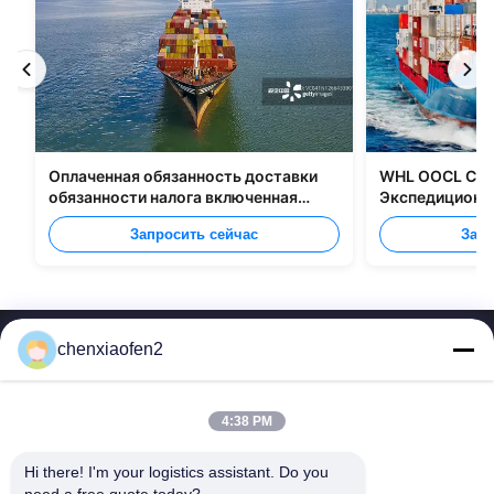
Оплаченная обязанность доставки
WHL OOCL CMA
обязанности налога включенная
Экспедиционны
грузящ все типы упаковки
перевозке груз
Запросить сейчас
Запр
chenxiaofen2
4:38 PM
Hi there! I'm your logistics assistant. Do you 
Быстрые
Свяжитесь с нами