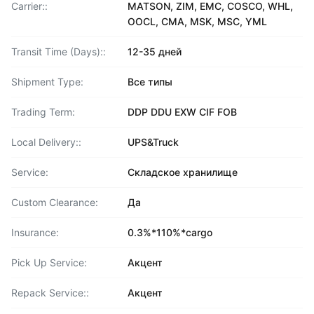
Carrier::
MATSON, ZIM, EMC, COSCO, WHL,
OOCL, CMA, MSK, MSC, YML
Transit Time (Days)::
12-35 дней
Shipment Type:
Все типы
Trading Term:
DDP DDU EXW CIF FOB
Local Delivery::
UPS&Truck
Service:
Складское хранилище
Custom Clearance:
Да
Insurance:
0.3%*110%*cargo
Pick Up Service:
Акцент
Repack Service::
Акцент