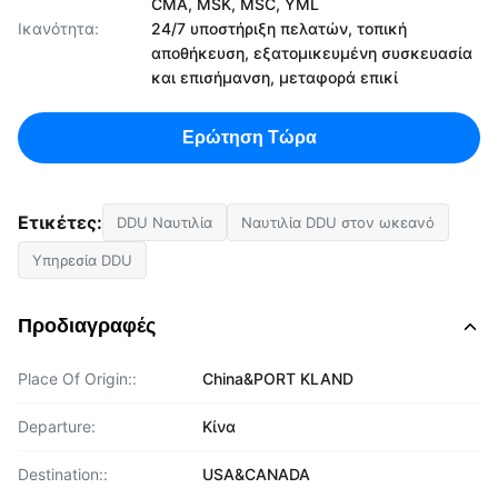
CMA, MSK, MSC, YML
Ικανότητα:
24/7 υποστήριξη πελατών, τοπική
αποθήκευση, εξατομικευμένη συσκευασία
και επισήμανση, μεταφορά επικί
Ερώτηση Τώρα
Ετικέτες:
DDU Ναυτιλία
Ναυτιλία DDU στον ωκεανό
Υπηρεσία DDU
Προδιαγραφές
Place Of Origin::
China&PORT KLAND
Departure:
Κίνα
Destination::
USA&CANADA