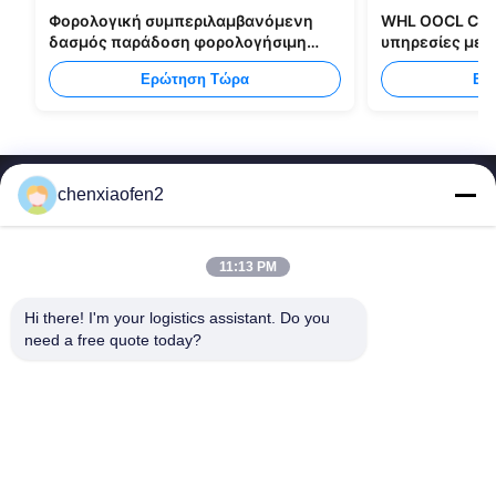
Φορολογική συμπεριλαμβανόμενη
WHL OOCL CMA
δασμός παράδοση φορολογήσιμη
υπηρεσίες με
στέλνοντας όλους τους τύπους
από την Κίνα 
Ερώτηση Τώρα
Ερ
συσκευασιών
chenxiaofen2
11:13 PM
Hi there! I'm your logistics assistant. Do you 
Γρήγοροι
Επικοινωνήστε μαζί μας
need a free quote today?
Σύνδεσμοι
Ηλεκτρονικό:
bettyzhu1125@gmail.com
Αρχική
Τηλ.::
0086-18673157528
υπηρεσίες
Follow Us
Σχετικά με εμάς