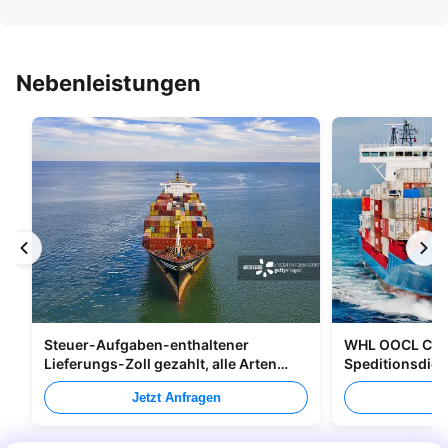
Nebenleistungen
Steuer-Aufgaben-enthaltener
WHL OOCL CMA
Lieferungs-Zoll gezahlt, alle Arten
Speditionsdien
Verpacken versendend
nach Kanada
Jetzt Anfragen
Je