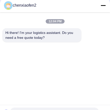
chenxiaofen2
12:04 PM
Hi there! I'm your logistics assistant. Do you 
need a free quote today?
Schnelllinks
Kontakt
Zu Hause
E-Mail:
bettyzhu1125@gmail.com
Dienstleistungen
Telefon::
0086-18673157528
Über uns
Follow Us
Neuigkeiten
Fälle
© 2026 Beijing Silk Road Enterprise Management Services Co.,LTD. All