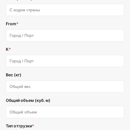
From
*
К
*
Вес (кг)
Общий объем (куб. м)
Тип отгрузки
*