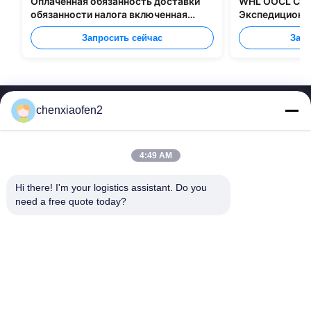
Оплаченная обязанность доставки
WHL OOCL CMA
обязанности налога включенная
Экспедиционны
грузящ все типы упаковки
перевозке груз
Запросить сейчас
Запр
chenxiaofen2
4:49 AM
Hi there! I'm your logistics assistant. Do you 
Быстрые
Свяжитесь с нами
need a free quote today?
ссылки
Электронная почта:
bettyzhu1125@gmail.com
Домой
ТЕЛЕФОН::
0086-18673157528
услуги
Follow Us
О нас