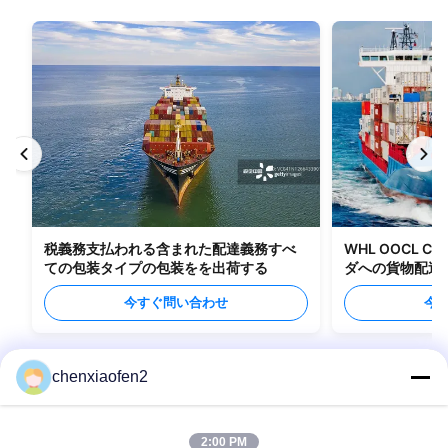
税義務支払われる含まれた配達義務すべ
WHL OOCL C
ての包装タイプの包装をを出荷する
ダへの貨物配送
今すぐ問い合わせ
今
chenxiaofen2
2:00 PM