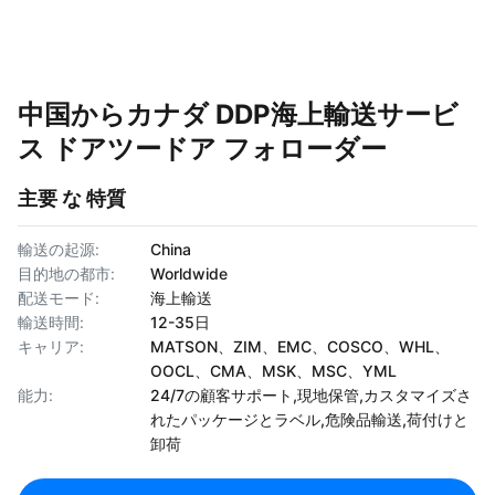
中国からカナダ DDP海上輸送サービ
ス ドアツードア フォローダー
主要 な 特質
輸送の起源:
China
目的地の都市:
Worldwide
配送モード:
海上輸送
輸送時間:
12-35日
キャリア:
MATSON、ZIM、EMC、COSCO、WHL、
OOCL、CMA、MSK、MSC、YML
能力:
24/7の顧客サポート,現地保管,カスタマイズさ
れたパッケージとラベル,危険品輸送,荷付けと
卸荷