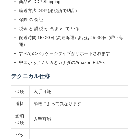
商品名:DDP Shipping
輸送方法:DDP (納税済で納品)
保険 の 保証
税金 と 課税 が 含ま れ て いる
配送時間:15~20日 (高速海運) または25~30日 (遅い海
運)
すべてのパッケージタイプがサポートされます.
中国からアメリカとカナダのAmazon FBAへ
テクニカル仕様
保険
入手可能
送料
輸送によって異なります
船舶
入手可能
保険
パッ