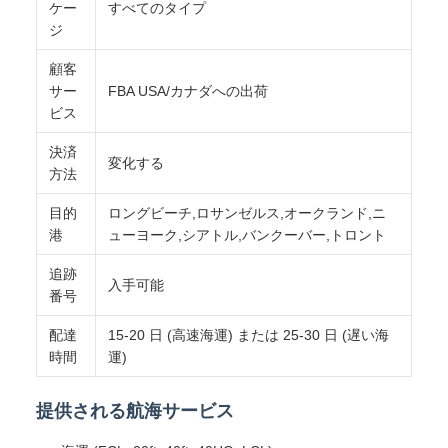
ケー
すべてのタイプ
ジ
顧客
サー
FBA USA/カナダへの出荷
ビス
決済
変化する
方法
目的
ロングビーチ,ロサンゼルス,オークランド,ニ
港
ューヨーク,シアトル,バンクーバー,トロント
追跡
入手可能
番号
配達
15-20 日 (高速海運) または 25-30 日 (遅い海
時間
運)
提供される航海サービス