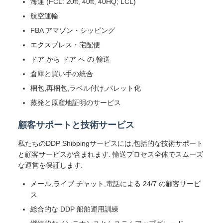
海運 (FCL: 20ft, 40ft, 40HQ; LCL)
航空運輸
FBA アマゾン・シッピング
エクスプレス・宅配便
ドア から ドア へ の 輸送
倉庫と買い手の統合
梱包,再梱包,ラベル付け,パレット化
蒸発と原産地証明のサービス
顧客サポートと技術サービス
私たちのDDP Shippingサービスには,包括的な技術サポート
と顧客サービスが含まれます. 輸送プロセス全体でスムーズ
な運営を保証します.
メール,ライブ チャット,電話による 24/7 の顧客サービ
ス
総合的な DDP 船舶運用訓練