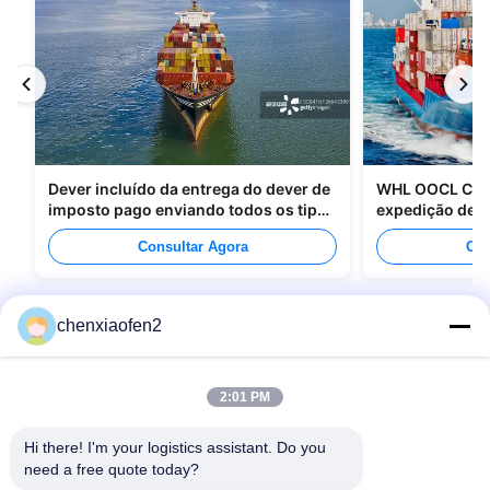
Dever incluído da entrega do dever de
WHL OOCL CMA
imposto pago enviando todos os tipos
expedição de m
de empacotamento
para o Canadá
Consultar Agora
Con
chenxiaofen2
2:01 PM
Hi there! I'm your logistics assistant. Do you 
need a free quote today?