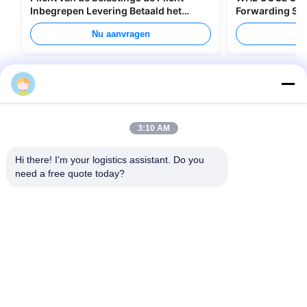
Inbegrepen Levering Betaald het
Forwarding Ser
Verschepen van Allerlei Verpakking
Canada
Nu aanvragen
Nu
chenxiaofen2
3:10 AM
Hi there! I'm your logistics assistant. Do you 
need a free quote today?
Snelle links
Neem contact met ons op
Huis
E-mail:
bettyzhu1125@gmail.com
diensten
Tel.::
0086-18673157528
Over Ons
Follow Us
Nieuws