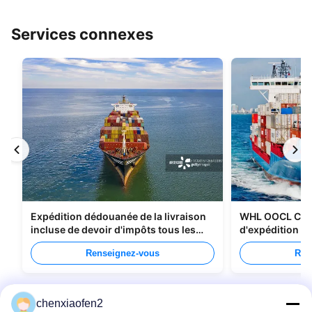
Services connexes
Expédition dédouanée de la livraison
WHL OOCL CMA
incluse de devoir d'impôts tous les
d'expédition de
types d'emballage
Chine au Cana
Renseignez-vous
Ren
chenxiaofen2