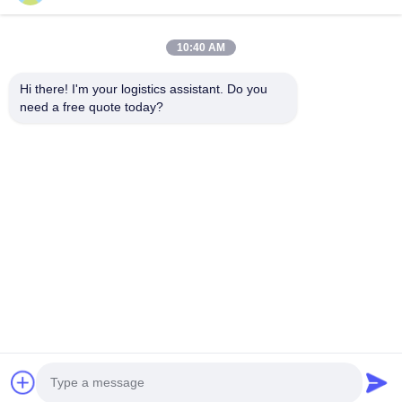
10:40 AM
Hi there! I'm your logistics assistant. Do you 
need a free quote today?
Liens rapides
Nous contacter
Accueil
E-mail:
bettyzhu1125@gmail.com
services
Téléphone ::
0086-18673157528
À propos de nous
Follow Us
Nouvelles
Cas
© 2026 Beijing Silk Road Enterprise Management Services Co.,LTD. All
Rights Reserved.