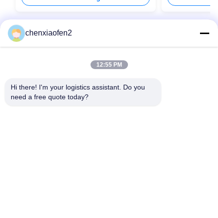
chenxiaofen2
12:55 PM
Hi there! I'm your logistics assistant. Do you 
need a free quote today?
Schnelllinks
Kontakt
Zu Hause
E-Mail:
bettyzhu1125@gmail.com
Dienstleistungen
Telefon::
0086-18673157528
Über uns
Follow Us
Neuigkeiten
Fälle