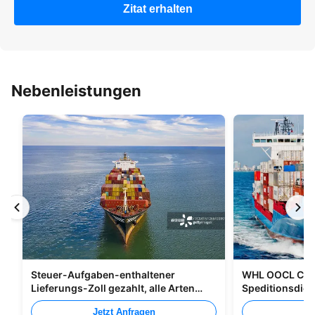
Zitat erhalten
Nebenleistungen
Steuer-Aufgaben-enthaltener
WHL OOCL CMA
Lieferungs-Zoll gezahlt, alle Arten
Speditionsdien
Verpacken versendend
nach Kanada
Jetzt Anfragen
Je