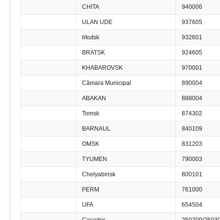
CHITA
940006
ULAN UDE
937605
Irkutsk
932601
BRATSK
924605
KHABAROVSK
970001
Câmara Municipal
890004
ABAKAN
888004
Tomsk
874302
BARNAUL
840109
OMSK
831203
TYUMEN
790003
Chelyabinsk
800101
PERM
761000
UFA
654504