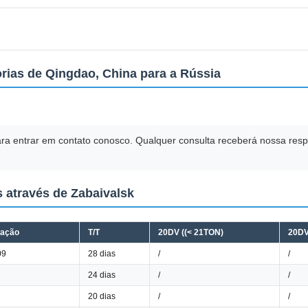
orias de Qingdao, China para a Rússia
para entrar em contato conosco. Qualquer consulta receberá nossa re
s através de Zabaivalsk
tação
T/T
20DV ((< 21TON)
20DV
09
28 dias
/
/
24 dias
/
/
20 dias
/
/