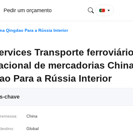
Pedir um orçamento
na Qingdao Para a Rússia Interior
rvices Transporte ferroviári
nacional de mercadorias Chin
o Para a Rússia Interior
os-chave
 remessa:
China
destino:
Global