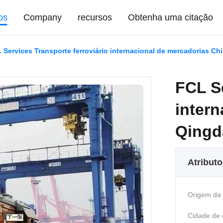
os
Company
recursos
Obtenha uma citação
 Services Transporte ferroviário internacional de mercadorias Chi
FCL Se
inter
Qingda
Atribut
Origem da
Cidade de 