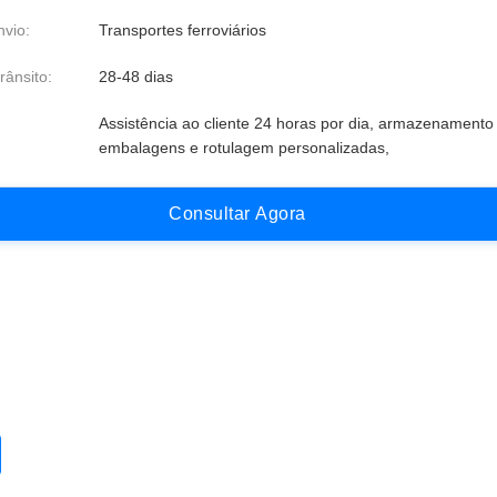
vio:
Transportes ferroviários
rânsito:
28-48 dias
Assistência ao cliente 24 horas por dia, armazenamento 
embalagens e rotulagem personalizadas,
C
o
n
s
u
l
t
a
r
A
g
o
r
a