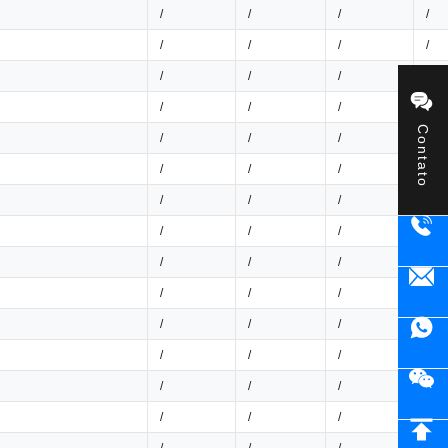
/
/
/
/
/
/
/
/
/
/
/
/
/
/
/
/
Contato
/
/
/
/
/
/
/
/
/
/
/
/
/
/
/
/
/
/
/
/
/
/
/
/
/
/
/
/
/
/
/
/
/
/
/
/
/
/
/
/