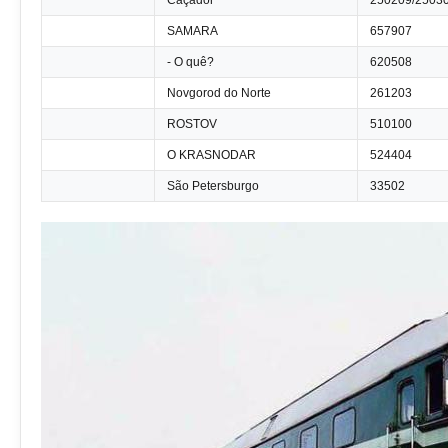
Caçador
250209/2503
SAMARA
657907
- O quê?
620508
Novgorod do Norte
261203
ROSTOV
510100
O KRASNODAR
524404
São Petersburgo
33502