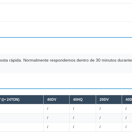
sposta rápida. Normalmente respondemos dentro de 30 minutos durante
 ((< 24TON)
40DV
40HQ
20DV
40
/
/
/
/
/
/
/
/
/
/
/
/