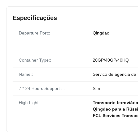
Especificações
Departure Port::
Qingdao
Container Type::
20GP/40GP/40HQ
Name::
Serviço de agência de t
7 * 24 Hours Support：:
Sim
High Light:
Transporte ferroviár
Qingdao para a Rússi
FCL Services Transpor