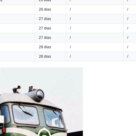
02
26 dias
/
/
26 dias
/
/
27 dias
/
/
27 dias
/
/
27 dias
/
/
28 dias
/
/
28 dias
/
/