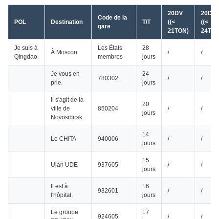
20DV
20DV
Code de la
POL
Destination
T/T
((<
((<
gare
21TON)
24TON
Je suis à
Les États
28
À Moscou
/
/
Qingdao.
membres
jours
Je vous en
24
780302
/
/
prie.
jours
Il s'agit de la
20
ville de
850204
/
/
jours
Novosibirsk.
14
Le CHITA
940006
/
/
jours
15
Ulan UDE
937605
/
/
jours
Il est à
16
932601
/
/
l'hôpital.
jours
Le groupe
17
924605
/
/