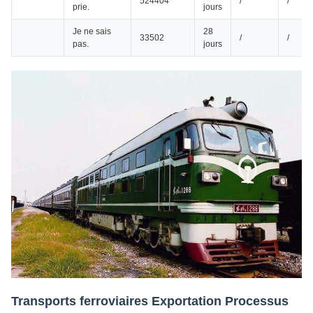
524404
/
/
prie.
jours
Je ne sais
28
33502
/
/
pas.
jours
Transports ferroviaires Exportation Processus