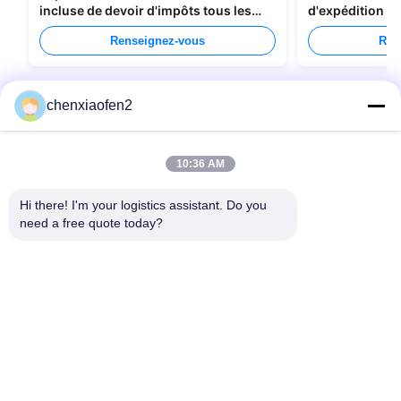
incluse de devoir d'impôts tous les
d'expédition de
types d'emballage
Chine au Cana
Renseignez-vous
Ren
chenxiaofen2
10:36 AM
Hi there! I'm your logistics assistant. Do you 
need a free quote today?
Liens rapides
Nous contacter
Accueil
E-mail:
bettyzhu1125@gmail.com
services
Téléphone ::
0086-18673157528
À propos de nous
Follow Us
Nouvelles