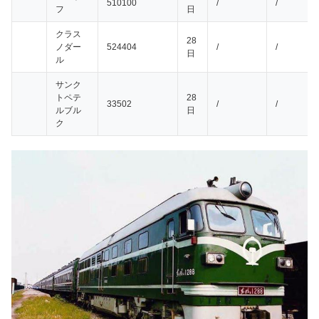
510100
/
/
フ
日
クラス
28
ノダー
524404
/
/
日
ル
サンク
トペテ
28
33502
/
/
ルブル
日
ク