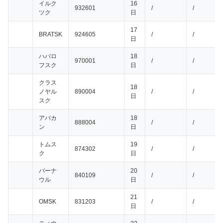
イルク
16
932601
/
/
ツク
日
17
BRATSK
924605
/
/
日
ハバロ
18
970001
/
/
フスク
日
クラス
18
ノヤル
890004
/
/
日
スク
アバカ
18
888004
/
/
ン
日
トムス
19
874302
/
/
ク
日
バーナ
20
840109
/
/
ウル
日
21
OMSK
831203
/
/
日