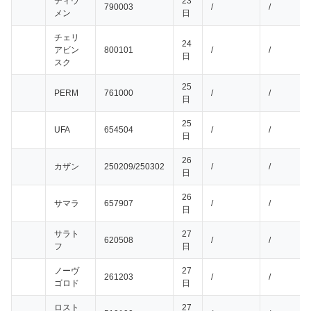
ティウ
23
790003
/
/
メン
日
チェリ
24
アビン
800101
/
/
日
スク
25
PERM
761000
/
/
日
25
UFA
654504
/
/
日
26
カザン
250209/250302
/
/
日
26
サマラ
657907
/
/
日
サラト
27
620508
/
/
フ
日
ノーヴ
27
261203
/
/
ゴロド
日
ロスト
27