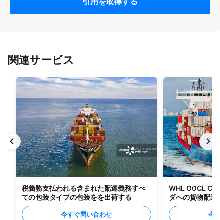
引用を取得する
関連サービス
税義務支払われる含まれた配達義務すべ
WHL OOCL C
ての包装タイプの包装をを出荷する
ダへの貨物配送
今すぐ問い合わせ
今