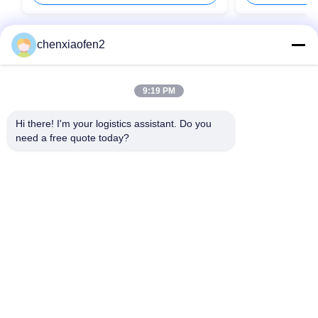
chenxiaofen2
9:19 PM
Hi there! I'm your logistics assistant. Do you 
need a free quote today?
クイックリンク
お問い合わせ
ホーム
メール:
bettyzhu1125@gmail.com
サービス
電話番号::
0086-18673157528
私たちについて
Follow Us
ニュース
ケース