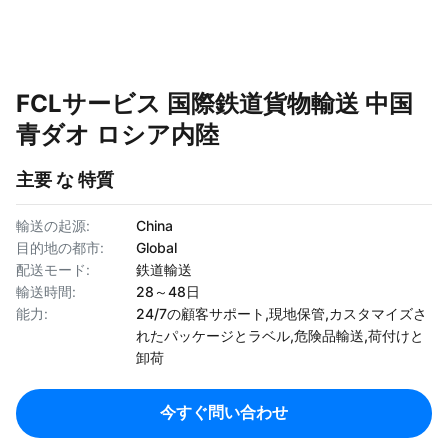
FCLサービス 国際鉄道貨物輸送 中国
青ダオ ロシア内陸
主要 な 特質
輸送の起源:
China
目的地の都市:
Global
配送モード:
鉄道輸送
輸送時間:
28～48日
能力:
24/7の顧客サポート,現地保管,カスタマイズさ
れたパッケージとラベル,危険品輸送,荷付けと
卸荷
今すぐ問い合わせ