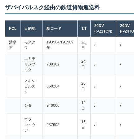
ザバイバルスク経由の鉄道貨物運送料
20DV
20DV
POL
目的地
駅コード
T/T
((<21TON)
((<24TON)
清水
モスク
193504/191509
28
/
/
市
ワ
年
日
エカテ
24
リンブ
780302
/
/
日
ルク
ノボシ
20
ビルス
850204
/
/
日
ク
14
シタ
940006
/
/
日
ウラ
15
ン・ウ
937605
/
/
日
デ