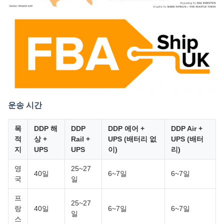
운송 시간
목
DDP 해
DDP
DDP 에어 +
DDP Air +
적
상 +
Rail +
UPS (배터리 없
UPS (배터
지
UPS
UPS
이)
리)
영
25~27
40일
6~7일
6~7일
국
일
프
25~27
랑
40일
6~7일
6~7일
일
스