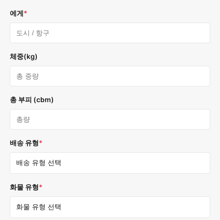
에게
*
체중(kg)
총 부피 (cbm)
배송 유형
*
화물 유형
*