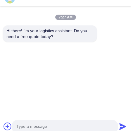
7:27 AM
Hi there! I'm your logistics assistant. Do you 
need a free quote today?
빠른 링크
문의하기
홈
이메일:
bettyzhu1125@gmail.com
서비스
TEL ::
0086-18673157528
회사 소개
Follow Us
뉴스
사례
© 2026 Beijing Silk Road Enterprise Management Services Co.,LTD. All
Rights Reserved.