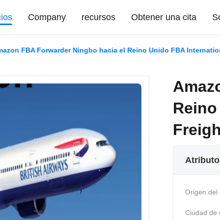
cios
Company
recursos
Obtener una cita
So
azon FBA Forwarder Ningbo hacia el Reino Unido FBA Internation
Amazo
Reino
Freig
Atributo
Origen del 
Ciudad de 