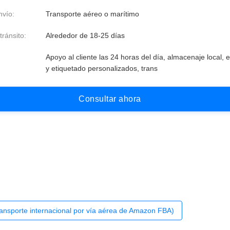
vío:
Transporte aéreo o marítimo
ránsito:
Alrededor de 18-25 días
:
Apoyo al cliente las 24 horas del día, almacenaje local, 
y etiquetado personalizados, trans
C
o
n
s
u
l
t
a
r
a
h
o
r
a
ansporte internacional por vía aérea de Amazon FBA)