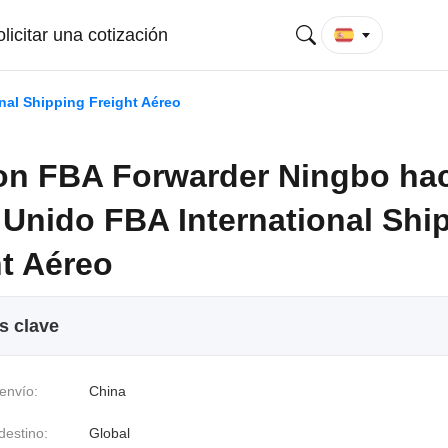
licitar una cotización
al Shipping Freight Aéreo
n FBA Forwarder Ningbo hac
 Unido FBA International Shi
ht Aéreo
s clave
envío:
China
destino:
Global