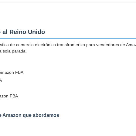
 al Reino Unido
ística de comercio electrónico transfronterizo para vendedores de Am
na sola parada.
 Amazon FBA
A
mazon FBA
 de Amazon que abordamos