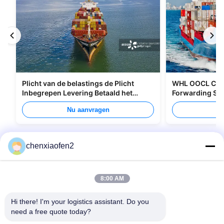
Plicht van de belastings de Plicht
WHL OOCL CMA 
Inbegrepen Levering Betaald het
Forwarding Ser
Verschepen van Allerlei Verpakking
Canada
Nu aanvragen
Nu
chenxiaofen2
8:00 AM
Hi there! I'm your logistics assistant. Do you 
need a free quote today?