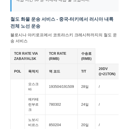
철도 화물 운송 서비스 - 중국-터키에서 러시아 내륙
전체 노선 운송
블로시나 야키로프에서 코트라스키 크레시하까지의 철도 운
송 서비스
TCR RATE VIA
TCR RATE
수송료
ZABAIYALSK
(RMB)
(RMB)
20DV
20
POL
목적지
역 코드
T/T
((<21TON)
((<
모스크
193504/191509
28일
/
/
바
에카테
린부르
780302
24일
/
/
크
노보시
비르스
850204
20일
/
/