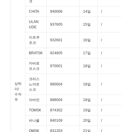
크
CHITA
940006
14일
/
/
ULAN
937605
15일
/
/
UDE
이르쿠
932601
16일
/
/
츠크
BRATSK
924605
17일
/
/
카바로
970001
18일
/
/
프스크
크라스
상하
노야르
890004
18일
/
/
이/
스크
수저
우
아바칸
888004
18일
/
/
TOMSK
874302
19일
/
/
바나울
840109
20일
/
/
OMSK
831203
21일
/
/