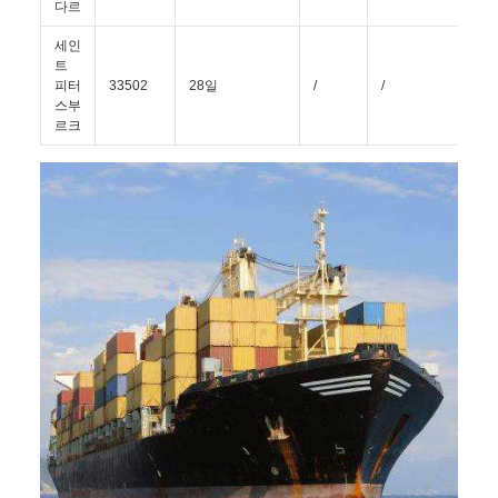
다르
세인
트
피터
33502
28일
/
/
/
스부
르크