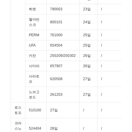
튀멘
790003
23일
/
/
첼야빈
800101
24일
/
/
스크
PERM
761000
25일
/
/
UFA
654504
25일
/
/
카잔
250209/250302
26일
/
/
사마라
657907
26일
/
/
사라토
620508
27일
/
/
프
노브고
261203
27일
/
/
로드
로스
510100
27일
/
/
/
토프
크라
스노
524404
28일
/
/
/