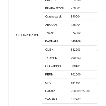
BRATSK
924605
17 gio
KHABAROVSK
970001
18 gio
Crasnoyarsk
890004
18 gio
ABAKAN
888004
18 gio
Tomsk
874302
19 gio
SHANGHAI/SUZHOU
BARNAUL
840109
20 gio
OMSK
831203
21 gio
TYUMEN
790003
23 gio
CELYABINSK
800101
24 gio
PERM
761000
25 gio
UFA
654504
25 gio
Cazano
250209/250302
26 gio
SAMARA
657907
26 gio