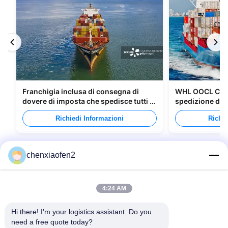
Franchigia inclusa di consegna di
WHL OOCL CMA 
dovere di imposta che spedisce tutti i
spedizione di m
tipi di imballaggi
Canada
Richiedi Informazioni
Richie
chenxiaofen2
4:24 AM
Hi there! I'm your logistics assistant. Do you 
need a free quote today?