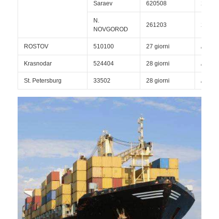
Saraev
620508
27 gio
N.
261203
27 gio
NOVGOROD
ROSTOV
510100
27 giorni
/
Krasnodar
524404
28 giorni
/
St. Petersburg
33502
28 giorni
/