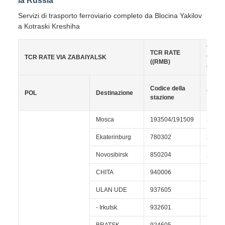
la Russia
Servizi di trasporto ferroviario completo da Blocina Yakilov
a Kotraski Kreshiha
Tariffa
TCR RATE
TCR RATE VIA ZABAIYALSK
traspo
((RMB)
(RMB)
Codice della
POL
Destinazione
T/T
stazione
Mosca
193504/191509
28 gio
Ekaterinburg
780302
24 gio
Novosibirsk
850204
20 gio
CHITA
940006
14 gio
ULAN UDE
937605
15 gio
- Irkutsk.
932601
16 gio