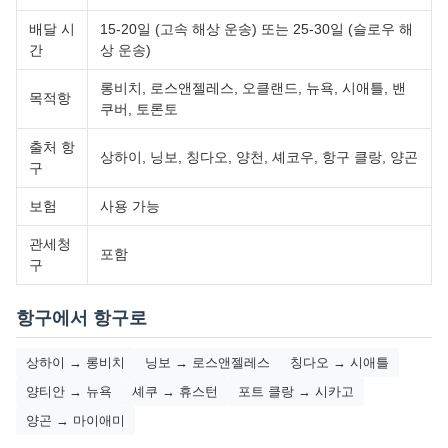
배달 시
15-20일 (고속 해상 운송) 또는 25-30일 (슬로우 해
간
상 운송)
롱비치, 로스앤젤레스, 오클랜드, 뉴욕, 시애틀, 밴
목적항
쿠버, 토론토
출처 항
상하이, 닝보, 칭다오, 양천, 셰코우, 항구 클랑, 양곤
구
보험
사용 가능
관세청
포함
구
항구에서 항구로
상하이 → 롱비치
닝보 → 로스앤젤레스
칭다오 → 시애틀
양티안 → 뉴욕
셰쿠 → 휴스턴
포트 클랑 → 시카고
양곤 → 마이애미