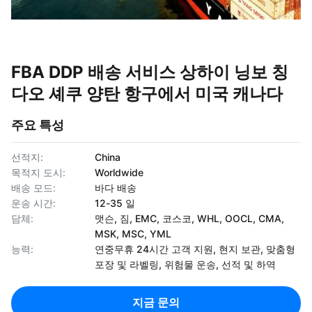
FBA DDP 배송 서비스 상하이 닝보 칭
다오 셰쿠 양탄 항구에서 미국 캐나다
주요 특성
선적지:
China
목적지 도시:
Worldwide
배송 모드:
바다 배송
운송 시간:
12-35 일
담체:
맷슨, 짐, EMC, 코스코, WHL, OOCL, CMA,
MSK, MSC, YML
능력:
연중무휴 24시간 고객 지원, 현지 보관, 맞춤형
포장 및 라벨링, 위험물 운송, 선적 및 하역
지금 문의