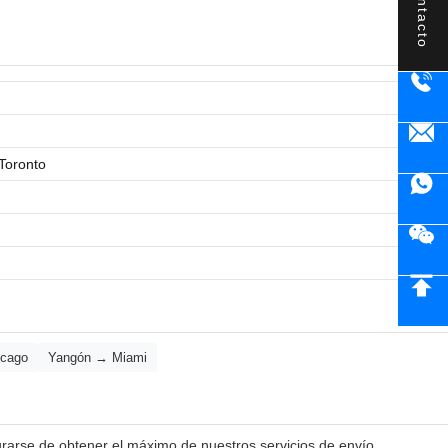
Contacto
Toronto
icago
Yangón → Miami
urarse de obtener el máximo de nuestros servicios de envío.