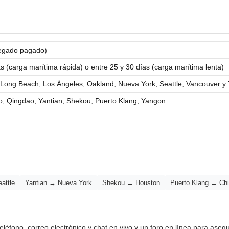
egado pagado)
s (carga marítima rápida) o entre 25 y 30 días (carga marítima lenta)
Long Beach, Los Ángeles, Oakland, Nueva York, Seattle, Vancouver y 
, Qingdao, Yantian, Shekou, Puerto Klang, Yangon
attle
Yantian → Nueva York
Shekou → Houston
Puerto Klang → Ch
léfono, correo electrónico y chat en vivo.y un foro en línea para aseg