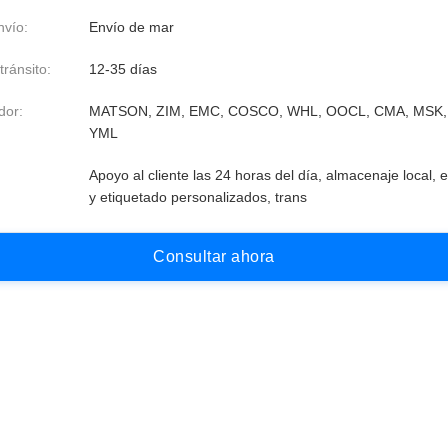
vío:
Envío de mar
ránsito:
12-35 días
dor:
MATSON, ZIM, EMC, COSCO, WHL, OOCL, CMA, MSK,
YML
:
Apoyo al cliente las 24 horas del día, almacenaje local, 
y etiquetado personalizados, trans
C
o
n
s
u
l
t
a
r
a
h
o
r
a