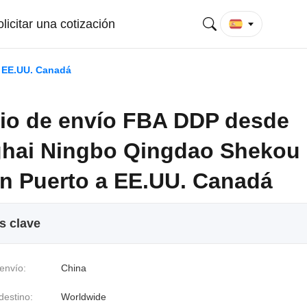
licitar una cotización
 EE.UU. Canadá
cio de envío FBA DDP desde
hai Ningbo Qingdao Shekou
an Puerto a EE.UU. Canadá
s clave
envío:
China
destino:
Worldwide