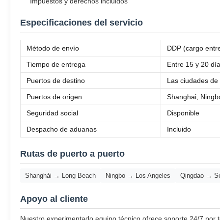
Impuestos y derechos incluidos
Especificaciones del servicio
Método de envío
DDP (cargo entr
Tiempo de entrega
Entre 15 y 20 día
Puertos de destino
Las ciudades de 
Puertos de origen
Shanghai, Ningbo
Seguridad social
Disponible
Despacho de aduanas
Incluido
Rutas de puerto a puerto
Shanghái → Long Beach
Ningbo → Los Angeles
Qingdao → Se
Apoyo al cliente
Nuestro experimentado equipo técnico ofrece soporte 24/7 por te