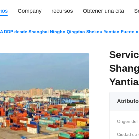
cios
Company
recursos
Obtener una cita
So
FBA DDP desde Shanghai Ningbo Qingdao Shekou Yantian Puerto a
Servi
Shang
Yanti
Atributo
Origen del 
Ciudad de 