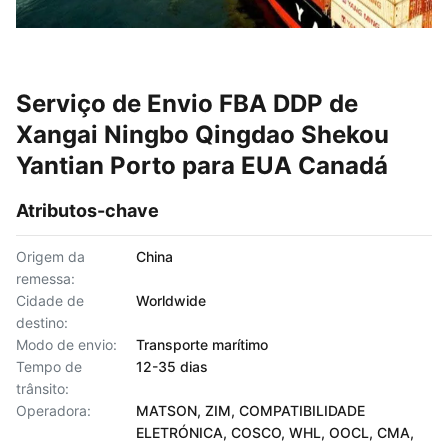
Serviço de Envio FBA DDP de
Xangai Ningbo Qingdao Shekou
Yantian Porto para EUA Canadá
Atributos-chave
Origem da
China
remessa:
Cidade de
Worldwide
destino:
Modo de envio:
Transporte marítimo
Tempo de
12-35 dias
trânsito:
Operadora:
MATSON, ZIM, COMPATIBILIDADE
ELETRÓNICA, COSCO, WHL, OOCL, CMA,