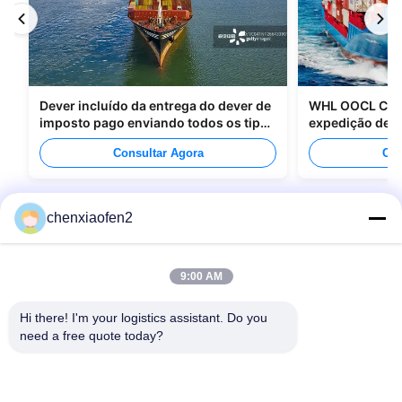
Dever incluído da entrega do dever de
WHL OOCL CMA
imposto pago enviando todos os tipos
expedição de m
de empacotamento
para o Canadá
Consultar Agora
Con
chenxiaofen2
9:00 AM
Hi there! I'm your logistics assistant. Do you 
need a free quote today?
Links Rápidos
Contacte-nos
Para casa
E-mail:
bettyzhu1125@gmail.com