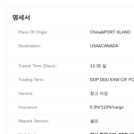
명세서
Place Of Origin::
China&PORT KLAND
Destination::
USA&CANADA
Transit Time (Days)::
12-35 일
Trading Term:
DDP DDU EXW CIF F
Service:
창고 저장
Insurance:
0.3%*110%*cargo
Repack Service::
셀프