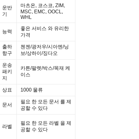
마츠온, 코스코, ZIM,
운반
MSC, EMC, OOCL,
기
WHL
좋은 서비스 와 유리한
능력
가격
출하
첸젠/광저우/시아멘/닝
항구
보/상하이/징다오
운송
카튼/팔렛/박스/목재 케
패키
이스
지
상표
1000 물류
필요 한 모든 문서 를 제
문서
공할 수 있다
필요 한 모든 라벨 을 제
라벨
공할 수 있다