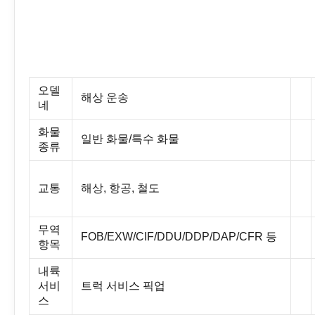
오델
해상 운송
네
화물
일반 화물/특수 화물
종류
교통
해상, 항공, 철도
무역
FOB/EXW/CIF/DDU/DDP/DAP/CFR 등
항목
내륙
서비
트럭 서비스 픽업
스