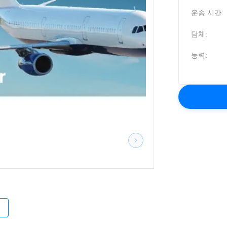
운송 시간:
담체:
능력:
적