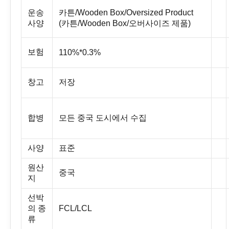
운송
카튼/Wooden Box/Oversized Product
사양
(카튼/Wooden Box/오버사이즈 제품)
보험
110%*0.3%
창고
저장
합병
모든 중국 도시에서 수집
사양
표준
원산
중국
지
선박
의 종
FCL/LCL
류