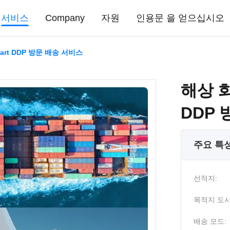
서비스
Company
자원
인용문 을 얻으십시오
mart DDP 방문 배송 서비스
해상 화
DDP
주요 특
선적지:
목적지 도시
배송 모드: